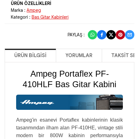
Marka :
Ampeg
Kategori :
Bas Gitar Kabinleri
PAYLAŞ :
ÜRÜN BILGISI
YORUMLAR
TAKSIT SE
Ampeg Portaflex PF-
410HLF Bas Gitar Kabini
Ampeg'in esanevi Portaflex kabinlerinin klasik
tasarımından ilham alan PF-410HE, vintage stili
modern bir 800W kabinin performansıyla