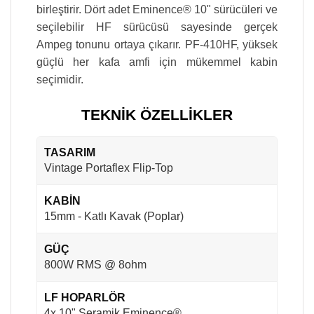
birleştirir. Dört adet Eminence® 10" sürücüleri ve
seçilebilir HF sürücüsü sayesinde gerçek
Ampeg tonunu ortaya çıkarır. PF-410HF, yüksek
güçlü her kafa amfi için mükemmel kabin
seçimidir.
TEKNİK ÖZELLİKLER
TASARIM
Vintage Portaflex Flip-Top
KABİN
15mm - Katlı Kavak (Poplar)
GÜÇ
800W RMS @ 8ohm
LF HOPARLÖR
4x 10" Seramik Eminence®