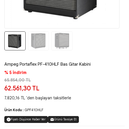
Ampeg Portaflex PF-410HLF Bas Gitar Kabini
% 5 İndirim
65.854,00 TL
62.561,30 TL
7.820,16 TL 'den başlayan taksitlerle
Ürün Kodu :
GPF410HLF
Fiyatı Düşünce Haber Ver
Ürünü Tavsiye Et