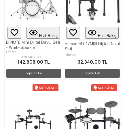
Hızlı Bakış
Hızlı Bakış
EFNOTE Mini Dijital Davul Seti
Hitman HD-17MKII Dijital Davul
- White Sparkle
Seti
Efnote
Hitman
178.510,00 TL
142.808,00 TL
32.340,00 TL
Sepete Ekle
Sepete Ekle
%15 İNDIRIM
%34 İNDIRIM