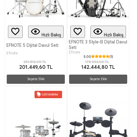
Hızlı Bakış
Hızlı Bakış
EFNOTE 3 Style-B Dijital Davul
EFNOTE 5 Dijital Davul Seti
Seti
Efnote
Efnote
5.00
(1)
251.812,00 TL
178.056,00 TL
201.449,60 TL
142.444,80 TL
Sepete Ekle
Sepete Ekle
%20 İNDIRIM