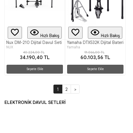
Hızlı Bakış
Hızlı Bakış
Nux DM-210 Dijital Davul Seti
Yamaha DTX532K Dijital Bateri
NUX
Yamaha
40.224,00 TL
91.066,00 TL
34.190,40 TL
60.103,56 TL
Sepete Ekle
Sepete Ekle
1
2
>
ELEKTRONİK DAVUL SETLERİ