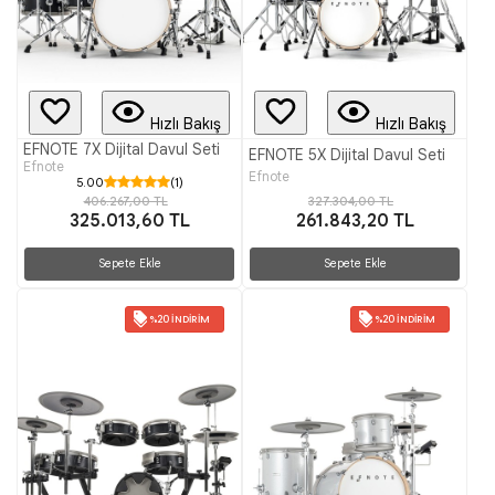
Hızlı Bakış
Hızlı Bakış
EFNOTE 7X Dijital Davul Seti
EFNOTE 5X Dijital Davul Seti
Efnote
Efnote
5.00
(1)
327.304,00 TL
406.267,00 TL
261.843,20 TL
325.013,60 TL
Sepete Ekle
Sepete Ekle
%20 İNDIRIM
%20 İNDIRIM