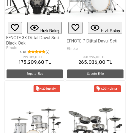
Hızlı Bakış
Hızlı Bakış
EFNOTE 3X Dijital Davul Seti -
EFNOTE 7 Dijital Davul Seti
Black Oak
Efnote
Efnote
5.00
(2)
331.295,00 TL
219.012,00 TL
265.036,00 TL
175.209,60 TL
Sepete Ekle
Sepete Ekle
%20 İNDIRIM
%20 İNDIRIM