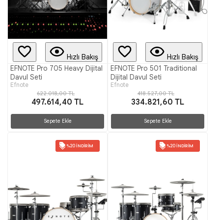
Hızlı Bakış
Hızlı Bakış
EFNOTE Pro 705 Heavy Dijital
EFNOTE Pro 501 Traditional
Davul Seti
Dijital Davul Seti
Efnote
Efnote
622.018,00 TL
418.527,00 TL
497.614,40 TL
334.821,60 TL
Sepete Ekle
Sepete Ekle
%20 İNDIRIM
%20 İNDIRIM