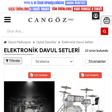
Davul Perküsyon
Dijital Davullar
Elektronik Davul Setleri
ELEKTRONIK DAVUL SETLERI
23 ürün bulundu
Filtrele
Stoktakiler
%20 İNDIRIM
%20 İNDIRIM