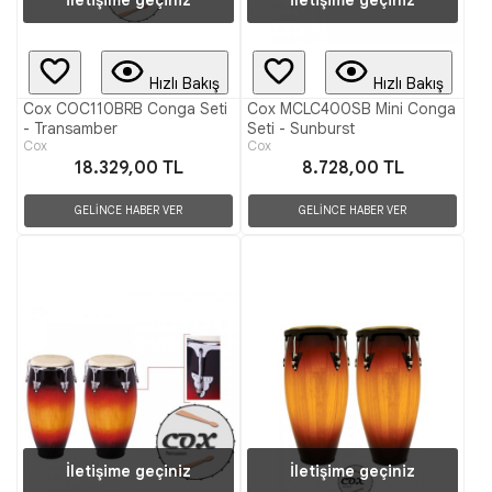
Hızlı Bakış
Hızlı Bakış
Cox COC110BRB Conga Seti
Cox MCLC400SB Mini Conga
- Transamber
Seti - Sunburst
Cox
Cox
18.329,00 TL
8.728,00 TL
GELİNCE HABER VER
GELİNCE HABER VER
İletişime geçiniz
İletişime geçiniz