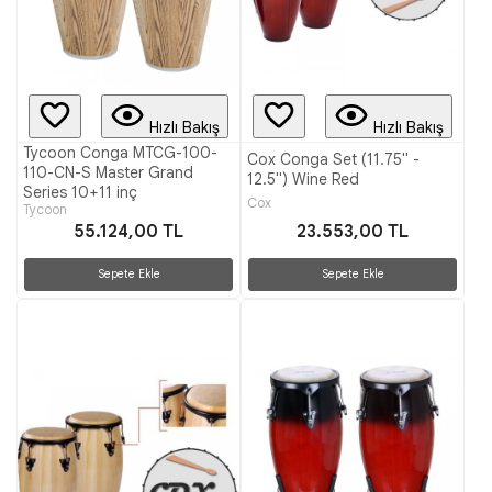
Hızlı Bakış
Hızlı Bakış
Tycoon Conga MTCG-100-
Cox Conga Set (11.75" -
110-CN-S Master Grand
12.5") Wine Red
Series 10+11 inç
Cox
Tycoon
55.124,00 TL
23.553,00 TL
Sepete Ekle
Sepete Ekle