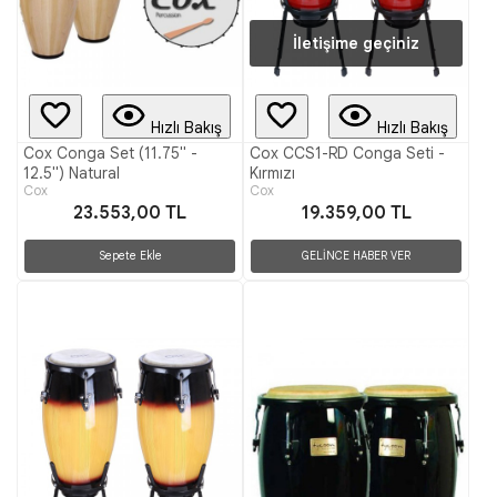
İletişime geçiniz
Hızlı Bakış
Hızlı Bakış
Cox Conga Set (11.75" -
Cox CCS1-RD Conga Seti -
12.5") Natural
Kırmızı
Cox
Cox
23.553,00 TL
19.359,00 TL
Sepete Ekle
GELİNCE HABER VER