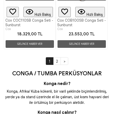
Hızlı Bakış
Hızlı Bakış
Cox COC110SB Conga Seti -
Cox COB100SB Conga Seti -
Sunburst
Sunburst
Cox
Cox
18.329,00 TL
23.553,00 TL
GELİNCE HABER VER
GELİNCE HABER VER
1
2
>
CONGA / TUMBA PERKÜSYONLAR
Konga nedir?
Konga, Afrika/ Küba kökenli, bir varil şeklinde biçimlendirilmiş,
yerde ya da stand üzerinde el ile çalınan, üst kısmı hayvani deri
ile örtülmüş bir perküsyon aletidir.
Konga nasıl çalınır?