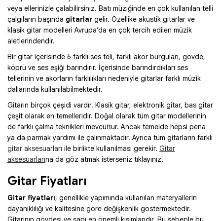
veya ellerinizle çalabilirsiniz. Batı müziğinde en çok kullanılan telli
çalgıların başında
gitarlar
gelir. Özellike akustik gitarlar ve
klasik gitar modelleri Avrupa’da en çok tercih edilen müzik
aletlerindendir.
Bir gitar içerisinde 6 farklı ses teli, farklı akor burguları, gövde,
köprü ve ses eşiği barındırır. İçerisinde barındırdıkları ses
tellerinin ve akorların farklılıkları nedeniyle gitarlar farklı müzik
dallarında kullanılabilmektedir.
Gitarın birçok çeşidi vardır. Klasik gitar, elektronik gitar, bas gitar
çeşit olarak en temelleridir. Doğal olarak tüm gitar modellerinin
de farklı çalma teknikleri mevcuttur. Ancak temelde hepsi pena
ya da parmak yardımı ile çalınmaktadır. Ayrıca tüm gitarların farklı
gitar aksesuarları
ile birlikte kullanılması gerekir.
Gitar
aksesuarları
na da göz atmak isterseniz tıklayınız.
Gitar Fiyatları
Gitar fiyatları
, genellikle yapımında kullanılan materyallerin
dayanıklılığı ve kalitesine göre değişkenlik göstermektedir.
Gitarının gövdesi ve sapı en önemli kısımlarıdır. Bu sebeple bu