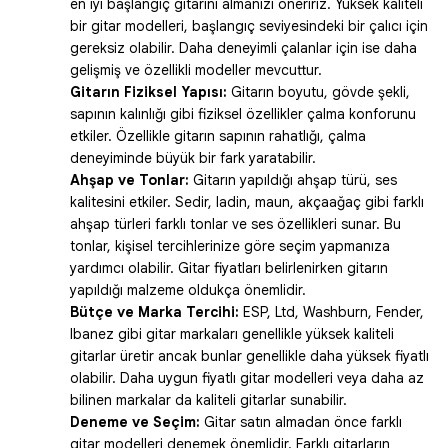
en iyi başlangıç gitarını almanızı öneririz. Yüksek kaliteli
bir gitar modelleri, başlangıç seviyesindeki bir çalıcı için
gereksiz olabilir. Daha deneyimli çalanlar için ise daha
gelişmiş ve özellikli modeller mevcuttur.
Gitarın Fiziksel Yapısı:
Gitarın boyutu, gövde şekli,
sapının kalınlığı gibi fiziksel özellikler çalma konforunu
etkiler. Özellikle gitarın sapının rahatlığı, çalma
deneyiminde büyük bir fark yaratabilir.
Ahşap ve Tonlar:
Gitarın yapıldığı ahşap türü, ses
kalitesini etkiler. Sedir, ladin, maun, akçaağaç gibi farklı
ahşap türleri farklı tonlar ve ses özellikleri sunar. Bu
tonlar, kişisel tercihlerinize göre seçim yapmanıza
yardımcı olabilir. Gitar fiyatları belirlenirken gitarın
yapıldığı malzeme oldukça önemlidir.
Bütçe ve Marka Tercihi:
ESP, Ltd, Washburn, Fender,
Ibanez gibi gitar markaları genellikle yüksek kaliteli
gitarlar üretir ancak bunlar genellikle daha yüksek fiyatlı
olabilir. Daha uygun fiyatlı gitar modelleri veya daha az
bilinen markalar da kaliteli gitarlar sunabilir.
Deneme ve Seçim:
Gitar satın almadan önce farklı
gitar modelleri denemek önemlidir. Farklı gitarların