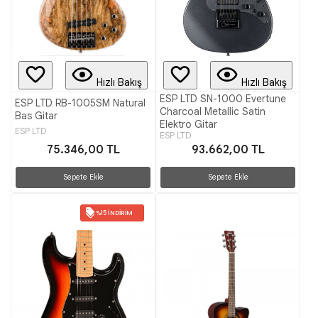
Hızlı Bakış
Hızlı Bakış
ESP LTD SN-1000 Evertune
ESP LTD RB-1005SM Natural
Charcoal Metallic Satin
Bas Gitar
Elektro Gitar
ESP LTD
ESP LTD
75.346,00 TL
93.662,00 TL
Sepete Ekle
Sepete Ekle
%15 İNDIRIM