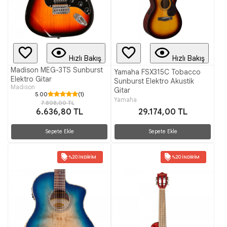
Hızlı Bakış
Hızlı Bakış
Madison MEG-3TS Sunburst
Yamaha FSX315C Tobacco
Elektro Gitar
Sunburst Elektro Akustik
Madison
Gitar
5.00
(1)
Yamaha
7.808,00 TL
29.174,00 TL
6.636,80 TL
Sepete Ekle
Sepete Ekle
%20 İNDIRIM
%20 İNDIRIM