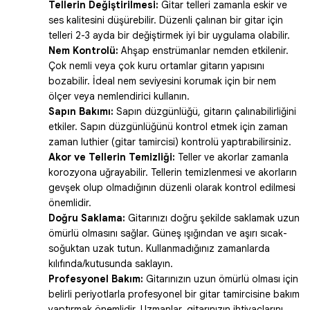
Tellerin Değiştirilmesi:
Gitar telleri zamanla eskir ve
ses kalitesini düşürebilir. Düzenli çalınan bir gitar için
telleri 2-3 ayda bir değiştirmek iyi bir uygulama olabilir.
Nem Kontrolü:
Ahşap enstrümanlar nemden etkilenir.
Çok nemli veya çok kuru ortamlar gitarın yapısını
bozabilir. İdeal nem seviyesini korumak için bir nem
ölçer veya nemlendirici kullanın.
Sapın Bakımı:
Sapın düzgünlüğü, gitarın çalınabilirliğini
etkiler. Sapın düzgünlüğünü kontrol etmek için zaman
zaman luthier (gitar tamircisi) kontrolü yaptırabilirsiniz.
Akor ve Tellerin Temizliği:
Teller ve akorlar zamanla
korozyona uğrayabilir. Tellerin temizlenmesi ve akorların
gevşek olup olmadığının düzenli olarak kontrol edilmesi
önemlidir.
Doğru Saklama:
Gitarınızı doğru şekilde saklamak uzun
ömürlü olmasını sağlar. Güneş ışığından ve aşırı sıcak-
soğuktan uzak tutun. Kullanmadığınız zamanlarda
kılıfında/kutusunda saklayın.
Profesyonel Bakım:
Gitarınızın uzun ömürlü olması için
belirli periyotlarla profesyonel bir gitar tamircisine bakım
yaptırmak önemlidir. Uzmanlar, gitarınızın ihtiyaçlarını