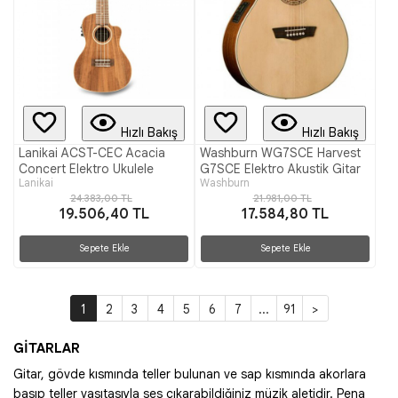
Hızlı Bakış
Hızlı Bakış
Lanikai ACST-CEC Acacia
Washburn WG7SCE Harvest
Concert Elektro Ukulele
G7SCE Elektro Akustik Gitar
Lanikai
Washburn
24.383,00 TL
21.981,00 TL
19.506,40 TL
17.584,80 TL
Sepete Ekle
Sepete Ekle
1
2
3
4
5
6
7
...
91
>
GİTARLAR
Gitar, gövde kısmında teller bulunan ve sap kısmında akorlara
basıp teller vasıtasıyla ses çıkarabildiğiniz müzik aletidir. Pena