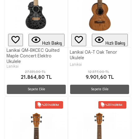
Hızlı Bakış
Hızlı Bakış
Lanikai QM-BKCEC Quilted
Lanikai OA-T Oak Tenor
Maple Concert Elektro
Ukulele
Ukulele
Lanikai
Lanikai
27.331,00 TL
12.377,00 TL
21.864,80 TL
9.901,60 TL
Sepete Ekle
Sepete Ekle
%20 İNDIRIM
%20 İNDIRIM