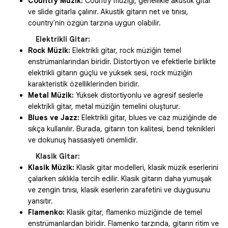
Country Müzik:
Country müziği, genellikle akustik gitar
ve slide gitarla çalınır. Akustik gitarın net ve tınısı,
country'nin özgün tarzına uygun olabilir.
Elektrikli Gitar:
Rock Müzik:
Elektrikli gitar, rock müziğin temel
enstrümanlarından biridir. Distortiyon ve efektlerle birlikte
elektrikli gitarın güçlü ve yüksek sesi, rock müziğin
karakteristik özelliklerinden biridir.
Metal Müzik:
Yüksek distortiyonlu ve agresif seslerle
elektrikli gitar, metal müziğin temelini oluşturur.
Blues ve Jazz:
Elektrikli gitar, blues ve caz müziğinde de
sıkça kullanılır. Burada, gitarın ton kalitesi, bend teknikleri
ve dokunuş hassasiyeti önemlidir.
Klasik Gitar:
Klasik Müzik:
Klasik gitar modelleri, klasik müzik eserlerini
çalarken sıklıkla tercih edilir. Klasik gitarın daha yumuşak
ve zengin tınısı, klasik eserlerin zarafetini ve duygusunu
yansıtır.
Flamenko:
Klasik gitar, flamenko müziğinde de temel
enstrümanlardan biridir. Flamenko tarzında, gitarın ritim ve