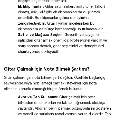
değişim seçenekleri önemlidir.
Ek Ekipmanlar:
Gitar satın alırken, amfi, tuner (akort
cihazı), askı, kılıf gibi ek ekipmanları da düşünmek
önemlidir. Bu ekipmanlar çalma deneyiminizi
zenginleştirebilir. Gitar fiyatları incelenirken bu
ekipmanlara da bütçe harcanacağı unutulmamalıdır
Satıcı ve Mağaza Seçimi:
Güvenilir ve saygın bir
satıcıdan gitar almak önemlidir. Profesyonel yardım ve
satış sonrası destek, gitar seçiminizi ve deneyiminizi
olumlu yönde etkileyebilir.
Gitar Çalmak İçin Nota Bilmek Şart mı?
Gitar çalmak için nota bilmek şart değildir. Özellikle başlangıç
seviyesinde veya hobi amaçlı çalmak isteyenler için nota
bilmenin zorunlu olmadığı birçok örnek bulunur.
Akor ve Tab Kullanımı:
Gitar çalmak için nota
bilmeden önce akorları ve tab ları öğrenmek oldukça
yaygındır. Akorlar, belirli parmak pozisyonlarını gösteren
ve genellikle şarkıların temel yapısını veren dizilerdir. Tab