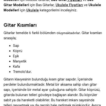
Gitar Modelleri
için Bas Gitarlar,
Ukulele Fiyatları
ve
Ukulele
Modelleri
için
Ukulele
kategorilerini inceleyiniz.
Gitar Kısımları
Gitarlar temelde 6 farklı bölümden o
r. Gitar kısımları
luşmaktadırla
sırasıyla;
Sap
Köprü
Eşik
Manyetik
Kafa
Tremolo’dur.
Gitarın klavyesinin bulunduğu kısım gitar sapıdır. İçerisinde
perdeler bulundurmaktadır. Metal bir aksama sahip olan gitar
sapı, içerisinde bir metal ayar çubuğuna sahiptir. Gitar köprüsü,
gitarda bulunan telleri gövdeye bağlayan alandır. Bu köprüler
sabit ya da hareketli olabilirler. Bu hareket imkanı sayesinde
telleri gevşetmek ya da gergin hale getirmek mümkündür. Ayrıca