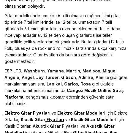
olmasından dolayıdır.
Gitar modellerinde temelde 6 telli olmasına rağmen kimi gitar
tiplerinde 7 tel kimilerinde ise 12 tel bulunmaktadır. 7 telli
gitarlarda 6 temel gitar telinin üzerine eklenen bu teller daha
ince yapılardadırlar. 12 telden oluşan gitarlarda ise teller
genellikle çelik yapılardan oluşmaktadır. Bu tar gitarlar (12 telli)
Folk, blues ya da rock and roll müzik tarzlarında sıkça karşımıza
çıkmaktadırlar. Gitar fiyatları da bunlara göre değişkenlik
göstermektedir.
ESP LTD
,
Washburn
,
Yamaha
,
Martin
,
Madison
,
Miguel
Angela
,
Angel
,
Jay Turser
,
Gibson
,
Admira
,
Almira
gibi
gitar
markaları
nın yanı sıra,
Lanikai
,
Carlos
,
Rosa
gibi
ukulele
markaları
na ait enstrümanları da
Cangöz Müzik Online Satış
Platformu
cangozmuzik.com.tr adresinden güvenle satın
alabilirsiniz.
Elektro Gitar Fiyatları
ve
Elektro Gitar Modelleri
için Elektro
Gitarlar,
Klasik Gitar
Fiyatları
ve
Klasik Gitar Modelleri
için
Klasik Gitarlar,
Akustik Gitar Fiyatları
ve
Akustik Gitar
Modelleri
için Akustik Gitarlar,
Bas Gitar
Fiyatları
ve
Bas