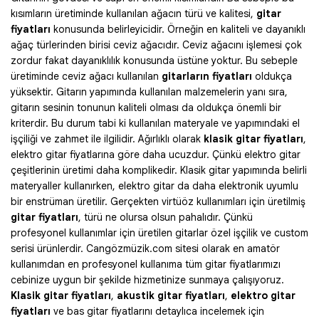
kısımların üretiminde kullanılan ağacın türü ve kalitesi,
gitar
fiyatları
konusunda belirleyicidir. Örneğin en kaliteli ve dayanıklı
ağaç türlerinden birisi ceviz ağacıdır. Ceviz ağacını işlemesi çok
zordur fakat dayanıklılık konusunda üstüne yoktur. Bu sebeple
üretiminde ceviz ağacı kullanılan
gitarların fiyatları
oldukça
yüksektir. Gitarın yapımında kullanılan malzemelerin yanı sıra,
gitarın sesinin tonunun kaliteli olması da oldukça önemli bir
kriterdir. Bu durum tabi ki kullanılan materyale ve yapımındaki el
işçiliği ve zahmet ile ilgilidir. Ağırlıklı olarak
klasik gitar fiyatları
,
elektro gitar fiyatlarına göre daha ucuzdur. Çünkü elektro gitar
çeşitlerinin üretimi daha komplikedir. Klasik gitar yapımında belirli
materyaller kullanırken, elektro gitar da daha elektronik uyumlu
bir enstrüman üretilir. Gerçekten virtüöz kullanımları için üretilmiş
gitar fiyatları
, türü ne olursa olsun pahalıdır. Çünkü
profesyonel kullanımlar için üretilen gitarlar özel işçilik ve custom
serisi ürünlerdir. Cangözmüzik.com sitesi olarak en amatör
kullanımdan en profesyonel kullanıma tüm gitar fiyatlarımızı
cebinize uygun bir şekilde hizmetinize sunmaya çalışıyoruz.
Klasik gitar fiyatları
,
akustik gitar fiyatları
,
elektro gitar
fiyatları
ve bas gitar fiyatlarını detaylıca incelemek için