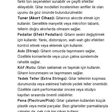
farklı ton seçenekleri sunabilir ve çeşitli efektler
ekleyebilir. Gitar modelleri incelenirken amfiler ile olan
uyumu da göz önünde bulundurulmaldır.
Tuner (Akort Cihazı):
Gitarınızı akorde etmek için
kullanılır. Genellikle manyetik veya mikrofon tabanlı,
tellerin doğru akorlarda olmasını sağlar.
Pedallar (Efekt Pedalları):
Gitarın sesini değiştirmek
için kullanılır. Yankı, distorsiyon, wah-wah gibi efektleri
kontrol etmek veya eklemek için kullanılır.
Askı (Strap):
Gitarın omuzda taşınmasını sağlar.
Özellikle konserlerde veya uzun çalma sürelerinde
rahatlık sağlar.
Kılıf /Kutu:
Gitarı saklamak ve taşımak için kullanılır.
Gitarın korunmasını ve taşınmasını sağlar.
Yedek Teller (Extra Strings):
Gitar tellerinin kopması
durumunda veya eskimesi halinde yedek teller önemlidir.
Özellikle canlı performanslar öncesi veya stüdyo
kayıtları sırasında önemli olabilirler.
Pena (Plectrum/Pick):
Gitar çalarken kullanılan küçük
plastik veya metal parçalar. Bazı gitaristler parmaklarıyla
çalsalar da, pek çok kişi pikap kullanır.