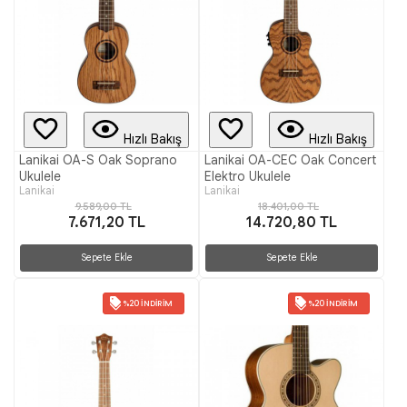
Hızlı Bakış
Hızlı Bakış
Lanikai OA-S Oak Soprano
Lanikai OA-CEC Oak Concert
Ukulele
Elektro Ukulele
Lanikai
Lanikai
9.589,00 TL
18.401,00 TL
7.671,20 TL
14.720,80 TL
Sepete Ekle
Sepete Ekle
%20 İNDIRIM
%20 İNDIRIM