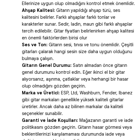
Ellerinize uygun olup olmadığını kontrol etmek önemlidir.
Ahşap Kalitesi:
Gitarın yapıldığı ahşap türü, ses
kalitesini belirler. Farklı ahşaplar farklı tonlar ve
karakterler sunar. Sedir, ladin, maun gibi farklı ahşaplar
tercih edilebilir. Gitar fiyatları belirlenirken ahşap kalitesi
en önemli faktörlerden birisi olur
Ses ve Ton:
Gitarın sesi, tınısı ve tonu önemlidir. Çeşitli
gitarları çalarak hangi sesin size daha uygun olduğunu
bulmaya çalışın.
Gitarın Genel Durumu:
Satın almadan önce gitarın
genel durumunu kontrol edin. Eğer ikinci el bir gitar
alıyorsanız, aşınma, çatlaklar veya herhangi bir hasar
olup olmadığını gözden geçirin.
Marka ve Üretici:
ESP, Ltd, Washburn, Fender, Ibanez
gibi gitar markaları genellikle yüksek kaliteli gitarlar
üretirler. Ancak daha az bilinen markalar da kaliteli
seçenekler sunabilir.
Garanti ve İade Koşulları:
Mağazanın garanti ve iade
politikasını gözden geçirin. Gitarın hasar görmesi veya
beklentilerinizi karşılamaması durumunda iade veya