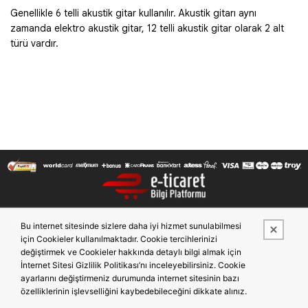
Genellikle 6 telli akustik gitar kullanılır. Akustik gitarı aynı
zamanda elektro akustik gitar, 12 telli akustik gitar olarak 2 alt
türü vardır.
Müşteri Hizmetleri
Kurumsal
Bu internet sitesinde sizlere daha iyi hizmet sunulabilmesi
için Cookieler kullanılmaktadır. Cookie tercihlerinizi
Mesafeli Satış Sözleşmesi
Hakkımızda
değiştirmek ve Cookieler hakkında detaylı bilgi almak için
İptal ve İade Şartları
KVKK Aydınlatma Metni
İnternet Sitesi Gizlilik Politikası’nı inceleyebilirsiniz. Cookie
Gizlilik ve Güvenlik
Çerez Politikası
ayarlarını değiştirmeniz durumunda internet sitesinin bazı
Banka Hesap Bilgileri
özelliklerinin işlevselliğini kaybedebileceğini dikkate alınız.