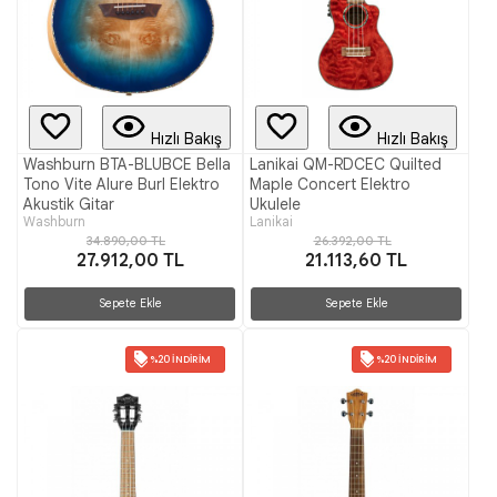
Hızlı Bakış
Hızlı Bakış
Washburn BTA-BLUBCE Bella
Lanikai QM-RDCEC Quilted
Tono Vite Alure Burl Elektro
Maple Concert Elektro
Akustik Gitar
Ukulele
Washburn
Lanikai
34.890,00 TL
26.392,00 TL
27.912,00 TL
21.113,60 TL
Sepete Ekle
Sepete Ekle
%20 İNDIRIM
%20 İNDIRIM