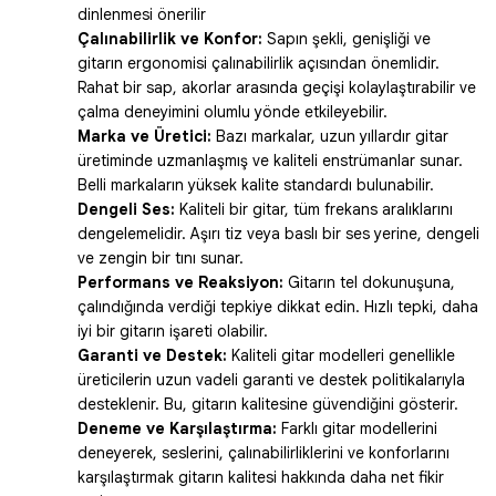
dinlenmesi önerilir
Çalınabilirlik ve Konfor:
Sapın şekli, genişliği ve
gitarın ergonomisi çalınabilirlik açısından önemlidir.
Rahat bir sap, akorlar arasında geçişi kolaylaştırabilir ve
çalma deneyimini olumlu yönde etkileyebilir.
Marka ve Üretici:
Bazı markalar, uzun yıllardır gitar
üretiminde uzmanlaşmış ve kaliteli enstrümanlar sunar.
Belli markaların yüksek kalite standardı bulunabilir.
Dengeli Ses:
Kaliteli bir gitar, tüm frekans aralıklarını
dengelemelidir. Aşırı tiz veya baslı bir ses yerine, dengeli
ve zengin bir tını sunar.
Performans ve Reaksiyon:
Gitarın tel dokunuşuna,
çalındığında verdiği tepkiye dikkat edin. Hızlı tepki, daha
iyi bir gitarın işareti olabilir.
Garanti ve Destek:
Kaliteli gitar modelleri genellikle
üreticilerin uzun vadeli garanti ve destek politikalarıyla
desteklenir. Bu, gitarın kalitesine güvendiğini gösterir.
Deneme ve Karşılaştırma:
Farklı gitar modellerini
deneyerek, seslerini, çalınabilirliklerini ve konforlarını
karşılaştırmak gitarın kalitesi hakkında daha net fikir