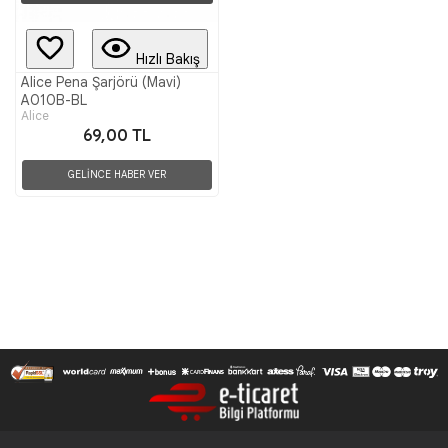
Hızlı Bakış
Alice Pena Şarjörü (Mavi)
A010B-BL
Alice
69,00 TL
GELİNCE HABER VER