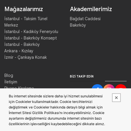
Mağazalarımız
Akademilerimiz
İstanbul - Taksim Tünel
Bağdat Caddesi
Merkez
Bakırköy
İstanbul - Kadıköy Feneryolu
İstanbul - Bakırköy Konsept
İstanbul - Bakırköy
Ankara - Kızılay
İzmir - Çankaya Konak
Blog
BIZI TAKIP EDIN
İletişim
Piyano Kiralama
Konser Salonu Kiralama
Bu internet sitesinde sizlere daha iyi hizmet sunulabilmesi
için Cookieler kullanılmaktadır. Cookie tercihlerinizi
değiştirmek ve Cookieler hakkında detaylı bilgi almak için
İnternet Sitesi Gizlilik Politikası’nı inceleyebilirsiniz. Cookie
ayarlarını değiştirmeniz durumunda internet sitesinin bazı
özelliklerinin işlevselliğini kaybedebileceğini dikkate alınız.