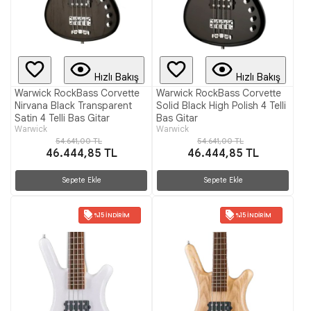
Hızlı Bakış
Hızlı Bakış
Warwick RockBass Corvette
Warwick RockBass Corvette
Nirvana Black Transparent
Solid Black High Polish 4 Telli
Satin 4 Telli Bas Gitar
Bas Gitar
Warwick
Warwick
54.641,00 TL
54.641,00 TL
46.444,85 TL
46.444,85 TL
Sepete Ekle
Sepete Ekle
%15 İNDIRIM
%15 İNDIRIM