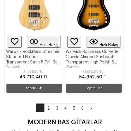
Hızlı Bakış
Hızlı Bakış
Warwick RockBass Streamer
Warwick RockBass Corvette
Standard Natural
Classic Almond Sunburst
Transparent Satin 5 Telli Bas
Transparent High Polish 5
Warwick
Warwick
Gitar
Telli Bas Gitar
51.424,00 TL
64.650,00 TL
43.710,40 TL
54.952,50 TL
Sepete Ekle
Sepete Ekle
1
2
3
4
5
6
>
MODERN BAS GİTARLAR