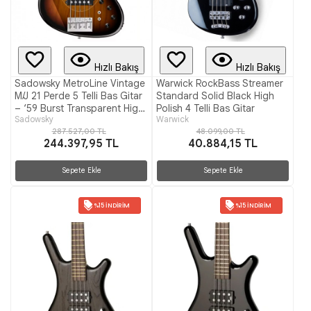
Hızlı Bakış
Hızlı Bakış
Sadowsky MetroLine Vintage
Warwick RockBass Streamer
M/J 21 Perde 5 Telli Bas Gitar
Standard Solid Black High
– ‘59 Burst Transparent High
Polish 4 Telli Bas Gitar
Sadowsky
Warwick
Polish
287.527,00 TL
48.099,00 TL
244.397,95 TL
40.884,15 TL
Sepete Ekle
Sepete Ekle
%15 İNDIRIM
%15 İNDIRIM