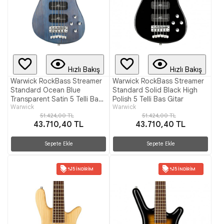
Hızlı Bakış
Hızlı Bakış
Warwick RockBass Streamer
Warwick RockBass Streamer
Standard Ocean Blue
Standard Solid Black High
Transparent Satin 5 Telli Bas
Polish 5 Telli Bas Gitar
Warwick
Warwick
Gitar
51.424,00 TL
51.424,00 TL
43.710,40 TL
43.710,40 TL
Sepete Ekle
Sepete Ekle
%15 İNDIRIM
%15 İNDIRIM