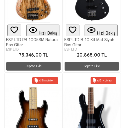
Hızlı Bakış
Hızlı Bakış
ESP LTD RB-1005SM Natural
ESP LTD B-10 Kit Mat Siyah
Bas Gitar
Bas Gitar
ESP LTD
ESP LTD
75.346,00 TL
20.865,00 TL
Sepete Ekle
Sepete Ekle
%15 İNDIRIM
%15 İNDIRIM