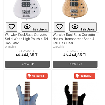
Hızlı Bakış
Hızlı Bakış
Warwick RockBass Corvette
Warwick RockBass Corvette
Solid White High Polish 4 Telli
Natural Transparent Satin 4
Bas Gitar
Telli Bas Gitar
Warwick
Warwick
54.641,00 TL
54.641,00 TL
46.444,85 TL
46.444,85 TL
Sepete Ekle
Sepete Ekle
%15 İNDIRIM
%15 İNDIRIM