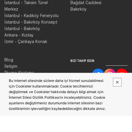
İstanbul - Taksim Tünel
Bağdat Caddesi
Merkez
Bakırköy
İstanbul - Kadıköy Feneryolu
İstanbul - Bakırköy Konsept
İstanbul - Bakırköy
Ankara - Kızılay
İzmir - Çankaya Konak
Blog
BIZI TAKIP EDIN
İletişim
Piyano Kiralama
Konser Salonu Kiralama
Bu internet sitesinde sizlere daha iyi hizmet sunulabilmesi
için Cookieler kullanılmaktadır. Cookie tercihlerinizi
değiştirmek ve Cookieler hakkında detaylı bilgi almak için
İnternet Sitesi Gizlilik Politikası’nı inceleyebilirsiniz. Cookie
ayarlarını değiştirmeniz durumunda internet sitesinin bazı
özelliklerinin işlevselliğini kaybedebileceğini dikkate alınız.