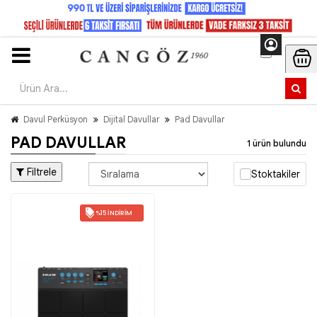
Davul Perküsyon
Dijital Davullar
Pad Davullar
PAD DAVULLAR
1 ürün bulundu
Filtrele
Stoktakiler
%15 İNDIRIM