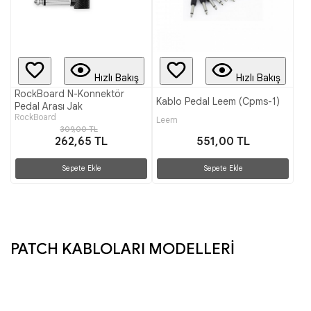
Hızlı Bakış
Hızlı Bakış
RockBoard N-Konnektör
Kablo Pedal Leem (Cpms-1)
Pedal Arası Jak
RockBoard
Leem
309,00 TL
262,65 TL
551,00 TL
Sepete Ekle
Sepete Ekle
PATCH KABLOLARI MODELLERİ