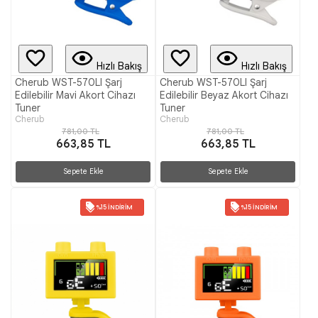
Hızlı Bakış
Hızlı Bakış
Cherub WST-570LI Şarj
Cherub WST-570LI Şarj
Edilebilir Mavi Akort Cihazı
Edilebilir Beyaz Akort Cihazı
Tuner
Tuner
Cherub
Cherub
781,00 TL
781,00 TL
663,85 TL
663,85 TL
Sepete Ekle
Sepete Ekle
%15 İNDIRIM
%15 İNDIRIM