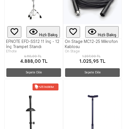
Hızlı Bakış
Hızlı Bakış
EFNOTE EFD-SS12 11 İnç - 12
On Stage MC12-25 Mikrofon
İnç Trampet Standı
Kablosu
Efnote
On Stage
6.110,00 TL
1.207,00 TL
4.888,00 TL
1.025,95 TL
Sepete Ekle
Sepete Ekle
%15 İNDIRIM