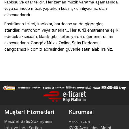
kablosu ve gitar telidir. Her zaman müzik yaratma aşamasında 
veya sahnede müzik yaparken kesinlşkle ihtiyacınız olan 
aksesuarlarıdr.
Enstrüman telleri, kablolar, hardcase ya da gigbagler,
standlar, metronom veya tunerlar... Her türlü enstramana eşlik
edecek aksesuarı,
klasik gitar telleri
ya da diğer enstrüman
aksesuarlarını Cangöz Müzik Online Satış Platformu
cangozmuzik.com.tr adresinden güvenle satın alabilirsiniz.
Müşteri Hizmetleri
Kurumsal
Mesafeli Satış Sözleşmesi
Hakkımızda
İptal ve İade Şartları
KVKK Aydınlatma Metni