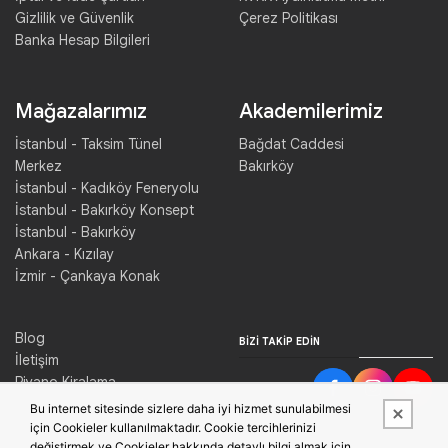
Gizlilik ve Güvenlik
Çerez Politikası
Banka Hesap Bilgileri
Mağazalarımız
Akademilerimiz
İstanbul - Taksim Tünel
Bağdat Caddesi
Merkez
Bakırköy
İstanbul - Kadıköy Feneryolu
İstanbul - Bakırköy Konsept
İstanbul - Bakırköy
Ankara - Kızılay
İzmir - Çankaya Konak
Blog
BIZI TAKIP EDIN
İletişim
Piyano Kiralama
Konser Salonu Kiralama
Bu internet sitesinde sizlere daha iyi hizmet sunulabilmesi
için Cookieler kullanılmaktadır. Cookie tercihlerinizi
değiştirmek ve Cookieler hakkında detaylı bilgi almak için