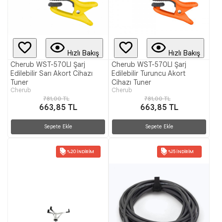
Hızlı Bakış
Hızlı Bakış
Cherub WST-570LI Şarj
Cherub WST-570LI Şarj
Edilebilir Sarı Akort Cihazı
Edilebilir Turuncu Akort
Tuner
Cihazı Tuner
Cherub
Cherub
781,00 TL
781,00 TL
663,85 TL
663,85 TL
Sepete Ekle
Sepete Ekle
%20 İNDIRIM
%15 İNDIRIM