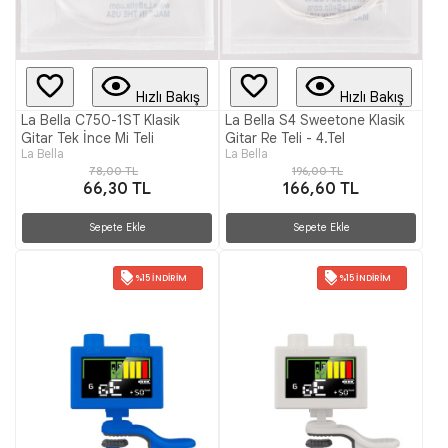
Hızlı Bakış
Hızlı Bakış
La Bella C750-1ST Klasik
La Bella S4 Sweetone Klasik
Gitar Tek İnce Mi Teli
Gitar Re Teli - 4.Tel
La Bella
La Bella
78,00 TL
196,00 TL
66,30 TL
166,60 TL
Sepete Ekle
Sepete Ekle
%15 İNDIRIM
%15 İNDIRIM