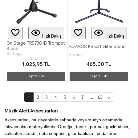
Hızlı Bakış
Hızlı Bakış
On Stage TRS7301B Trompet
KOZMOS KS-J31 Gitar Standı
Standı
On Stage
Kozmos
1.207,00 TL
1.025,95 TL
465,00 TL
Sepete Ekle
Sepete Ekle
1
2
3
4
5
6
7
...
63
>
Müzik Aleti Aksesuarları
Aksesuarlar , müzisyenlerin sahnede veya stüdyo ortamında 
ihtiyacı olan materyallerdir. Örneğin; tuner , parmak güçlendirici , 
saksafon standı , nota sehpası , gitar kablosu , pedal arası 