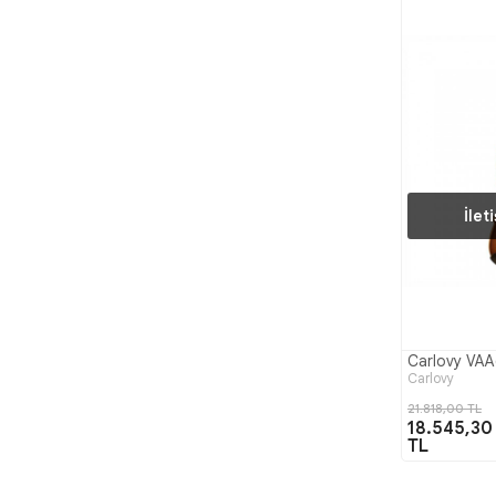
İlet
Carlovy VAA
Carlovy
21.818,00 TL
18.545,30
TL