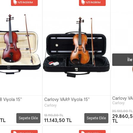
%15 İNDIRIM
%15 İNDIRIM
İl
Carlovy VA
8 Viyola 15"
Carlovy VAA9 Viyola 15"
Carlovy
Carlovy
35.130,00 TL
13.110,00 TL
29.860,
Sepete Ekle
Sepete Ekle
 TL
11.143,50 TL
TL