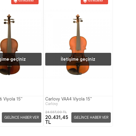
%15 İNDIRIM
%15 İNDIRIM
işime geçiniz
İletişime geçiniz
6 Viyola 15"
Carlovy VAA4 Viyola 15"
Carlovy
24.037,00 TL
20.431,45
GELİNCE HABER VER
GELİNCE HABER VER
TL