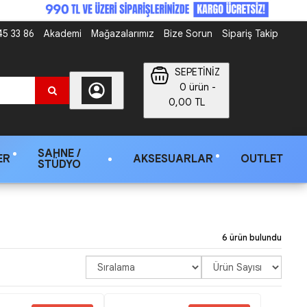
5 33 86
Akademi
Mağazalarımız
Bize Sorun
Sipariş Takip
SEPETİNİZ
0 ürün -
0,00 TL
SAHNE /
ER
AKSESUARLAR
OUTLET
STÜDYO
6 ürün bulundu