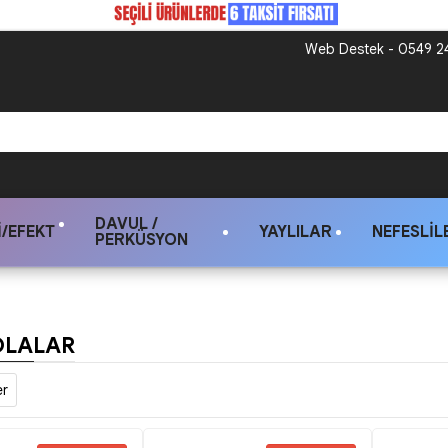
Web Destek - 0549 24
DAVUL /
/EFEKT
YAYLILAR
NEFESLIL
PERKÜSYON
YOLALAR
er