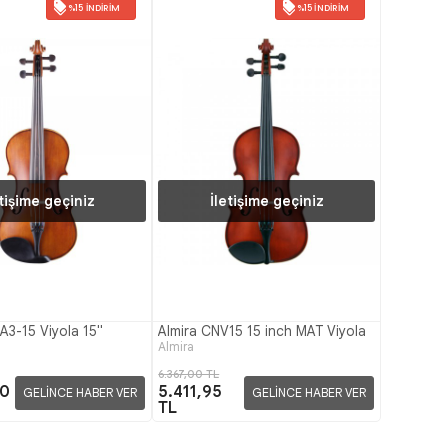
%15 İNDIRIM
%15 İNDIRIM
etişime geçiniz
İletişime geçiniz
A3-15 Viyola 15"
Almira CNV15 15 inch MAT Viyola
Almira
6.367,00 TL
50
5.411,95
GELİNCE HABER VER
GELİNCE HABER VER
TL