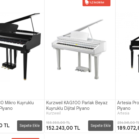
%2 İNDIRIM
30 Mikro Kuyruklu
Kurzweil KAG100 Parlak Beyaz
Artesia Pro
 Piyano
Kuyruklu Dijital Piyano
Piyano
Kurzweil
Artesia
155.350,00 TL
236.341,00 T
0 TL
Sepete Ekle
Sepete Ekle
152.243,00 TL
189.072,