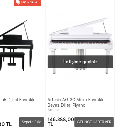
%20 İNDIRIM
İletişime geçiniz
 a5 Dijital Kuyruklu
Artesia AG-30 Mikro Kuyruklu
Beyaz Dijital Piyano
Artesia
146.388,00
L
Sepete Ekle
GELİNCE HABER VER
80 TL
TL