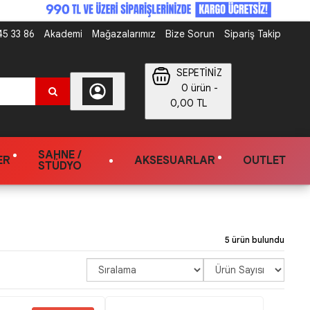
5 33 86
Akademi
Mağazalarımız
Bize Sorun
Sipariş Takip
SEPETİNİZ
0 ürün -
0,00 TL
SAHNE /
ER
AKSESUARLAR
OUTLET
STÜDYO
5 ürün bulundu