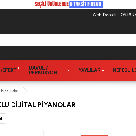
Web Destek - 0549 24
DAVUL /
/EFEKT
YAYLILAR
NEFESLIL
PERKÜSYON
l Piyanolar
LU DIJITAL PIYANOLAR
er