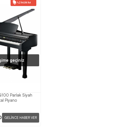
%2 İNDIRIM
işime geçiniz
G100 Parlak Siyah
tal Piyano
0
GELİNCE HABER VER