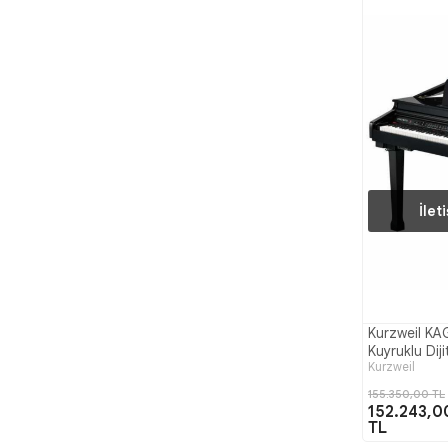
İlet
Kurzweil KA
Kuyruklu Diji
Kurzweil
155.350,00 TL
152.243,0
TL