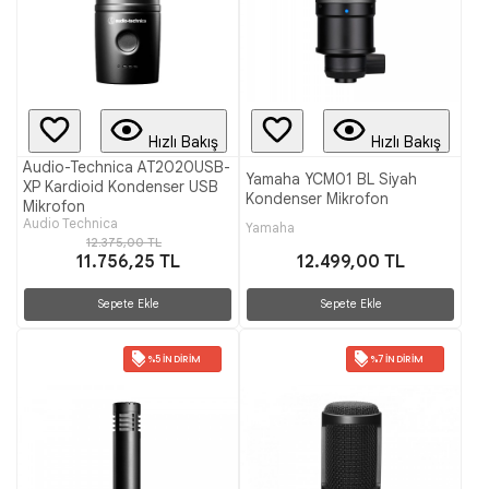
Hızlı Bakış
Hızlı Bakış
Audio-Technica AT2020USB-
Yamaha YCM01 BL Siyah
XP Kardioid Kondenser USB
Kondenser Mikrofon
Mikrofon
Audio Technica
Yamaha
12.375,00 TL
11.756,25 TL
12.499,00 TL
Sepete Ekle
Sepete Ekle
%5 İNDIRIM
%7 İNDIRIM