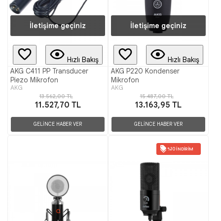
İletişime geçiniz
İletişime geçiniz
Hızlı Bakış
Hızlı Bakış
AKG C411 PP Transducer
AKG P220 Kondenser
Piezo Mikrofon
Mikrofon
AKG
AKG
13.562,00 TL
15.487,00 TL
11.527,70 TL
13.163,95 TL
GELİNCE HABER VER
GELİNCE HABER VER
%10 İNDIRIM