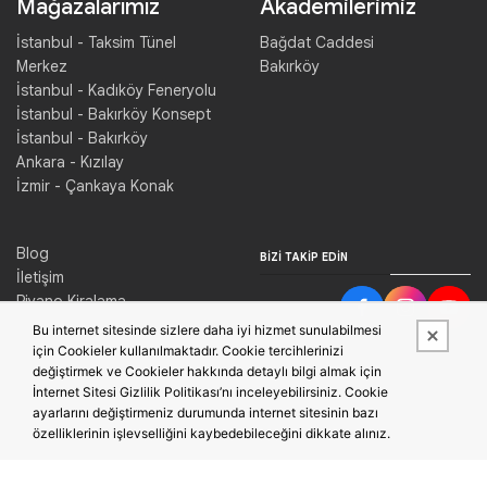
Mağazalarımız
Akademilerimiz
İstanbul - Taksim Tünel
Bağdat Caddesi
Merkez
Bakırköy
İstanbul - Kadıköy Feneryolu
İstanbul - Bakırköy Konsept
İstanbul - Bakırköy
Ankara - Kızılay
İzmir - Çankaya Konak
Blog
BIZI TAKIP EDIN
İletişim
Piyano Kiralama
Konser Salonu Kiralama
Bu internet sitesinde sizlere daha iyi hizmet sunulabilmesi
için Cookieler kullanılmaktadır. Cookie tercihlerinizi
değiştirmek ve Cookieler hakkında detaylı bilgi almak için
İnternet Sitesi Gizlilik Politikası’nı inceleyebilirsiniz. Cookie
ayarlarını değiştirmeniz durumunda internet sitesinin bazı
özelliklerinin işlevselliğini kaybedebileceğini dikkate alınız.