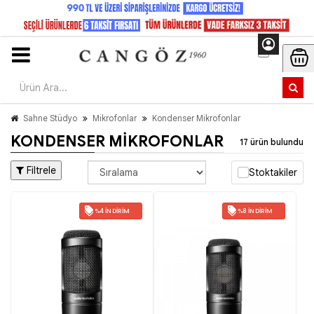
Sahne Stüdyo
Mikrofonlar
Kondenser Mikrofonlar
KONDENSER MIKROFONLAR
17 ürün bulundu
Filtrele
Stoktakiler
%4 İNDIRIM
%8 İNDIRIM