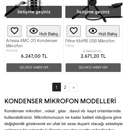
İletişime geçiniz
İletişime geçiniz
Hızlı Bakış
Hızlı Bakış
Artesia AMC-20 Kondenser
Fifine K669B USB Mikrofon
Mikrofon
Fifine
Artesia
2.968,00 TL
6.247,00 TL
2.671,20 TL
GELİNCE HABER VER
GELİNCE HABER VER
1
2
>
KONDENSER MİKROFON MODELLERİ
Kondenser mikrofon , vokal , gitar , davul vb. kayıt ortamlarında 
kullanabilirsiniz. Mikrofonunuzun ne kadar kaliteli olduğuna göre 
değişkenlik göstererek en ufak bir sese duyarlı olacağı sebebiyle 