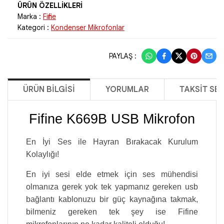
Marka :
Fifine
Kategori :
Kondenser Mikrofonlar
PAYLAŞ :
ÜRÜN BILGISI
YORUMLAR
TAKSIT SE
Fifine K669B USB Mikrofon
En İyi Ses ile Hayran Bırakacak Kurulum
Kolaylığı!
En iyi sesi elde etmek için ses mühendisi
olmanıza gerek yok tek yapmanız gereken usb
bağlantı kablonuzu bir güç kaynağına takmak,
bilmeniz gereken tek şey ise Fifine