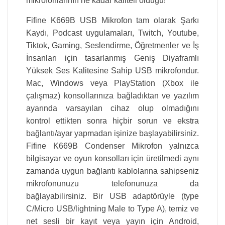
mikrofonlarının ne kadar kaliteli olduğu!
Fifine K669B USB Mikrofon tam olarak Şarkı
Kaydı, Podcast uygulamaları, Twitch, Youtube,
Tiktok, Gaming, Seslendirme, Öğretmenler ve İş
İnsanları için tasarlanmış Geniş Diyaframlı
Yüksek Ses Kalitesine Sahip USB mikrofondur.
Mac, Windows veya PlayStation (Xbox ile
çalışmaz) konsollarınıza bağladıktan ve yazılım
ayarında varsayılan cihaz olup olmadığını
kontrol ettikten sonra hiçbir sorun ve ekstra
bağlantı/ayar yapmadan işinize başlayabilirsiniz.
Fifine K669B Condenser Mikrofon yalnızca
bilgisayar ve oyun konsolları için üretilmedi aynı
zamanda uygun bağlantı kablolarına sahipseniz
mikrofonunuzu telefonunuza da
bağlayabilirsiniz. Bir USB adaptörüyle (type
C/Micro USB/lightning Male to Type A), temiz ve
net sesli bir kayıt veya yayın için Android,