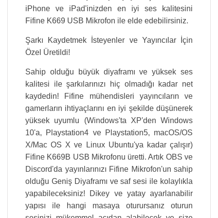
iPhone ve iPad'inizden en iyi ses kalitesini
Fifine K669 USB Mikrofon ile elde edebilirsiniz.
Şarkı Kaydetmek İsteyenler ve Yayıncılar İçin
Özel Üretildi!
Sahip olduğu büyük diyaframı ve yüksek ses
kalitesi ile şarkılarınızı hiç olmadığı kadar net
kaydedin! Fifine mühendisleri yayıncıların ve
gamerların ihtiyaçlarını en iyi şekilde düşünerek
yüksek uyumlu (Windows'ta XP'den Windows
10'a, Playstation4 ve Playstation5, macOS/OS
X/Mac OS X ve Linux Ubuntu'ya kadar çalışır)
Fifine K669B USB Mikrofonu üretti. Artık OBS ve
Discord'da yayınlarınızı Fifine Mikrofon'un sahip
olduğu Geniş Diyaframı ve saf sesi ile kolaylıkla
yapabileceksiniz! Dikey ve yatay ayarlanabilir
yapısı ile hangi masaya oturursanız oturun
sesinizi mükemmel açıdan alabilecek ve size