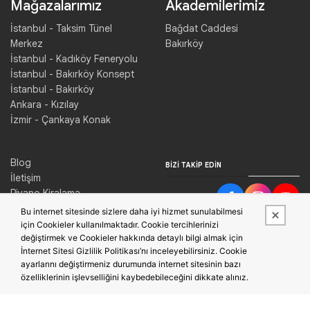
Mağazalarımız
Akademilerimiz
İstanbul - Taksim Tünel
Bağdat Caddesi
Merkez
Bakırköy
İstanbul - Kadıköy Feneryolu
İstanbul - Bakırköy Konsept
İstanbul - Bakırköy
Ankara - Kızılay
İzmir - Çankaya Konak
Blog
BIZI TAKIP EDIN
İletişim
Piyano Kiralama
Konser Salonu Kiralama
Bu internet sitesinde sizlere daha iyi hizmet sunulabilmesi
için Cookieler kullanılmaktadır. Cookie tercihlerinizi
değiştirmek ve Cookieler hakkında detaylı bilgi almak için
İnternet Sitesi Gizlilik Politikası’nı inceleyebilirsiniz. Cookie
ayarlarını değiştirmeniz durumunda internet sitesinin bazı
özelliklerinin işlevselliğini kaybedebileceğini dikkate alınız.