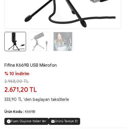
Fifine K669B USB Mikrofon
% 10 İndirim
2.968,00 TL
2.671,20 TL
333,90 TL 'den başlayan taksitlerle
Ürün Kodu :
K669B
Fiyatı Düşünce Haber Ver
Ürünü Tavsiye Et