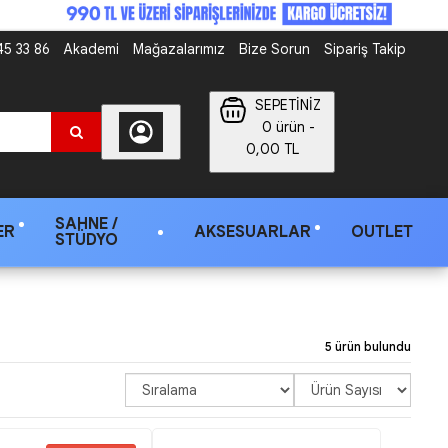
5 33 86
Akademi
Mağazalarımız
Bize Sorun
Sipariş Takip
SEPETİNİZ
0 ürün -
0,00 TL
SAHNE /
ER
AKSESUARLAR
OUTLET
STÜDYO
5 ürün bulundu