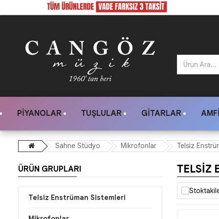
PIYANOLAR
TUŞLULAR
GITARLAR
AMFI
Sahne Stüdyo
Mikrofonlar
Telsiz Enstrü
TELSIZ
ÜRÜN GRUPLARI
Stoktakil
Telsiz Enstrüman Sistemleri
Mikrofonlar