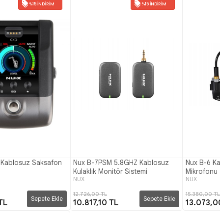
%15 İNDIRIM
%15 İNDIRIM
 Kablosuz Saksafon
Nux B-7PSM 5.8GHZ Kablosuz
Nux B-6 K
Kulaklık Monitör Sistemi
Mikrofonu
NUX
NUX
12.726,00 TL
15.380,00 TL
Sepete Ekle
Sepete Ekle
TL
10.817,10 TL
13.073,0