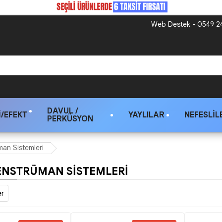
Web Destek - 0549 24
DAVUL /
/EFEKT
YAYLILAR
NEFESLIL
PERKÜSYON
man Sistemleri
 ENSTRÜMAN SISTEMLERI
er