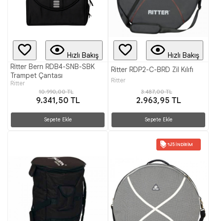
Hızlı Bakış
Hızlı Bakış
Ritter Bern RDB4-SNB-SBK
Ritter RDP2-C-BRD Zil Kılıfı
Trampet Çantası
Ritter
Ritter
10.990,00 TL
3.487,00 TL
9.341,50 TL
2.963,95 TL
Sepete Ekle
Sepete Ekle
%15 İNDIRIM