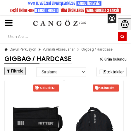
Davul Perküsyon
Vurmalı Aksesuarlar
Gıgbag / Hardcase
GIGBAG / HARDCASE
16 ürün bulundu
Filtrele
Stoktakiler
%15 İNDIRIM
%15 İNDIRIM