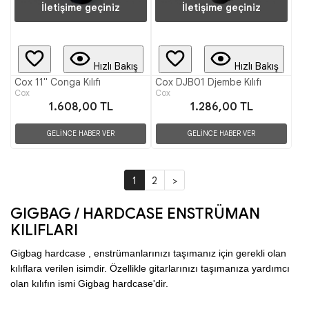
İletişime geçiniz
İletişime geçiniz
Hızlı Bakış
Hızlı Bakış
Cox 11" Conga Kılıfı
Cox DJB01 Djembe Kılıfı
Cox
Cox
1.608,00 TL
1.286,00 TL
GELİNCE HABER VER
GELİNCE HABER VER
1
2
>
GIGBAG / HARDCASE ENSTRÜMAN
KILIFLARI
Gigbag hardcase , enstrümanlarınızı taşımanız için gerekli olan 
kılıflara verilen isimdir. Özellikle gitarlarınızı taşımanıza yardımcı 
olan kılıfın ismi Gigbag hardcase'dir.