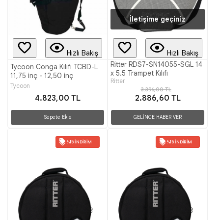
İletişime geçiniz
Hızlı Bakış
Hızlı Bakış
Ritter RDS7-SN14055-SGL 14
Tycoon Conga Kılıfı TCBD-L
x 5.5 Trampet Kılıfı
11,75 inç - 12,50 inç
Ritter
Tycoon
3.396,00 TL
4.823,00 TL
2.886,60 TL
Sepete Ekle
GELİNCE HABER VER
%15 İNDIRIM
%15 İNDIRIM