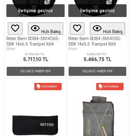
İletişime geçiniz
İletişime geçiniz
Hızlı Bakış
Hızlı Bakış
Ritter Bern RDB4-SN14065-
Ritter Bern RDB4-SN14055-
SBK 14x6.5 Trampet Kılıfı
SBK 14x5.5 Trampet Kılıfı
Ritter
Ritter
6.726,00 TL
6.455,00 TL
5.717,10 TL
5.486,75 TL
GELİNCE HABER VER
GELİNCE HABER VER
%15 İNDIRIM
%15 İNDIRIM