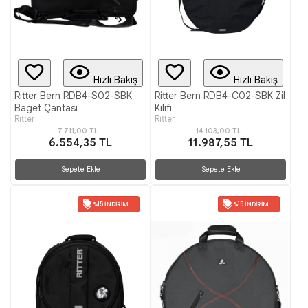
Hızlı Bakış
Hızlı Bakış
Ritter Bern RDB4-S02-SBK
Ritter Bern RDB4-C02-SBK Zil
Baget Çantası
Kılıfı
Ritter
Ritter
7.711,00 TL
14.103,00 TL
6.554,35 TL
11.987,55 TL
Sepete Ekle
Sepete Ekle
%15 İNDIRIM
%15 İNDIRIM