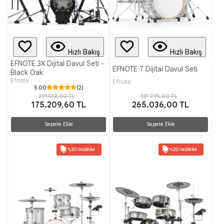
Hızlı Bakış
Hızlı Bakış
EFNOTE 3X Dijital Davul Seti -
EFNOTE 7 Dijital Davul Seti
Black Oak
Efnote
Efnote
5.00
(2)
331.295,00 TL
219.012,00 TL
265.036,00 TL
175.209,60 TL
Sepete Ekle
Sepete Ekle
%20 İNDIRIM
%20 İNDIRIM