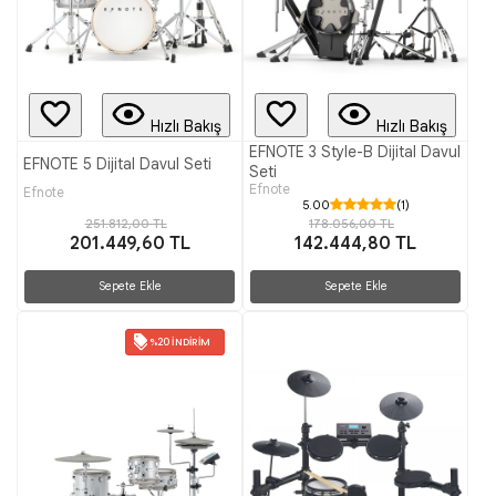
Hızlı Bakış
Hızlı Bakış
EFNOTE 3 Style-B Dijital Davul
EFNOTE 5 Dijital Davul Seti
Seti
Efnote
Efnote
5.00
(1)
251.812,00 TL
178.056,00 TL
201.449,60 TL
142.444,80 TL
Sepete Ekle
Sepete Ekle
%20 İNDIRIM