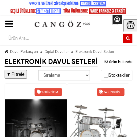
Davul Perküsyon
Dijital Davullar
Elektronik Davul Setleri
ELEKTRONIK DAVUL SETLERI
23 ürün bulundu
Filtrele
Stoktakiler
%20 İNDIRIM
%20 İNDIRIM