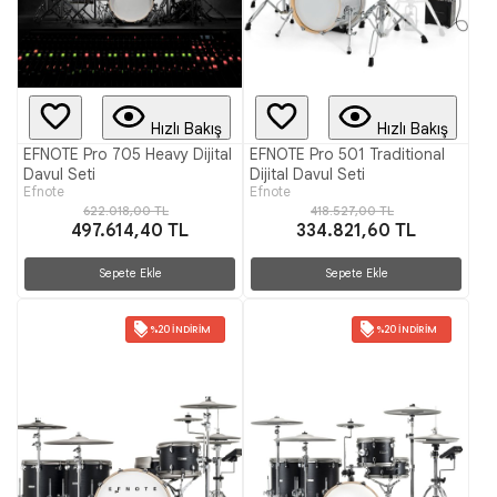
Hızlı Bakış
Hızlı Bakış
EFNOTE Pro 705 Heavy Dijital
EFNOTE Pro 501 Traditional
Davul Seti
Dijital Davul Seti
Efnote
Efnote
622.018,00 TL
418.527,00 TL
497.614,40 TL
334.821,60 TL
Sepete Ekle
Sepete Ekle
%20 İNDIRIM
%20 İNDIRIM