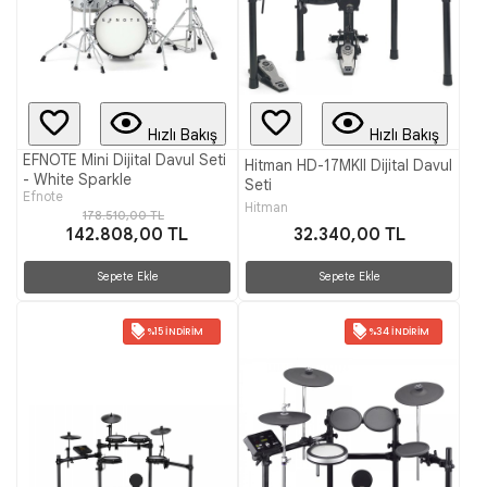
Hızlı Bakış
Hızlı Bakış
EFNOTE Mini Dijital Davul Seti
Hitman HD-17MKII Dijital Davul
- White Sparkle
Seti
Efnote
Hitman
178.510,00 TL
142.808,00 TL
32.340,00 TL
Sepete Ekle
Sepete Ekle
%15 İNDIRIM
%34 İNDIRIM