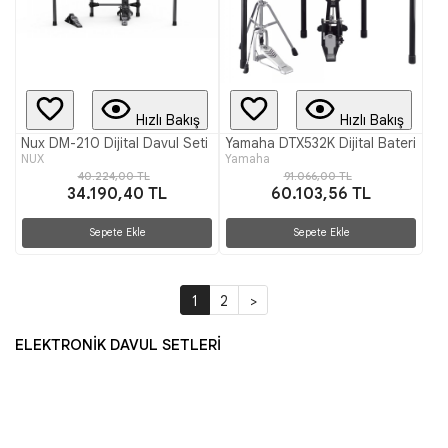
Hızlı Bakış
Hızlı Bakış
Nux DM-210 Dijital Davul Seti
Yamaha DTX532K Dijital Bateri
NUX
Yamaha
40.224,00 TL
91.066,00 TL
34.190,40 TL
60.103,56 TL
Sepete Ekle
Sepete Ekle
1
2
>
ELEKTRONİK DAVUL SETLERİ