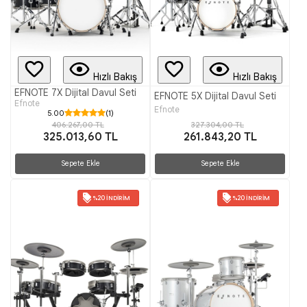
Hızlı Bakış
Hızlı Bakış
EFNOTE 7X Dijital Davul Seti
EFNOTE 5X Dijital Davul Seti
Efnote
Efnote
5.00
(1)
327.304,00 TL
406.267,00 TL
261.843,20 TL
325.013,60 TL
Sepete Ekle
Sepete Ekle
%20 İNDIRIM
%20 İNDIRIM