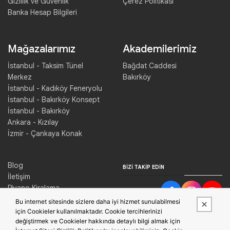
Gizlilik ve Güvenlik
Çerez Politikası
Banka Hesap Bilgileri
Mağazalarımız
Akademilerimiz
İstanbul - Taksim Tünel
Bağdat Caddesi
Merkez
Bakırköy
İstanbul - Kadıköy Feneryolu
İstanbul - Bakırköy Konsept
İstanbul - Bakırköy
Ankara - Kızılay
İzmir - Çankaya Konak
Blog
BIZI TAKIP EDIN
İletişim
Piyano Kiralama
Konser Salonu Kiralama
Bu internet sitesinde sizlere daha iyi hizmet sunulabilmesi
için Cookieler kullanılmaktadır. Cookie tercihlerinizi
değiştirmek ve Cookieler hakkında detaylı bilgi almak için