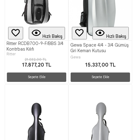
Hızlı Bakış
Hızlı Bakış
Ritter RCDB700-9-F/BBS 3/4
Gewa Space 4/4 - 3/4 Gümüş
Kontrbas Kılıfı
Gri Keman Kutusu
Ritter
Gewa
21.032,00 TL
17.877,20 TL
15.337,00 TL
Sepete Ekle
Sepete Ekle