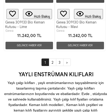
Hızlı Bakış
Hızlı Bakış
Gewa 309133 Bio Keman
Gewa 309130 Bio Keman
Kutusu - Lime
Kutusu - Mavi
Gewa
Gewa
11.242,00 TL
11.242,00 TL
GELİNCE HABER VER
GELİNCE HABER VER
1
2
3
>
YAYLI ENSTRÜMAN KILIFLARI
Yaylı çalgı kılıfları , yaylı enstrümanlarınızı taşıyabilmeniz için 
tasarlanmış taşıma çantalarıdır. Yaylı çalgı kılıfları 
enstrümanlarınızın boyutlarında ve ebatlardadır. Evde , stüdyoda 
ve sahnede kullanabilirsiniz. Yaylı çalgı kılıf fiyatları ortalama 
fiyatlardadır. Keman
kılıfı modelleri , Keman kılıfı çeşitleri ve 
keman kılıfı fiyatlarını ayrınıtılı şekilde yaylı çalgı kılıfı 