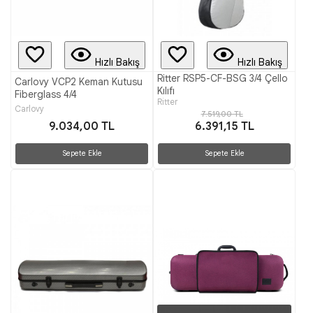
Hızlı Bakış
Hızlı Bakış
Ritter RSP5-CF-BSG 3/4 Çello
Carlovy VCP2 Keman Kutusu
Kılıfı
Fiberglass 4/4
Ritter
Carlovy
7.519,00 TL
9.034,00 TL
6.391,15 TL
Sepete Ekle
Sepete Ekle