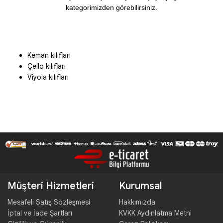
kategorimizden görebilirsiniz.
Keman kılıfları
Çello kılıfları
Viyola kılıfları
Müşteri Hizmetleri
Kurumsal
Mesafeli Satış Sözleşmesi
Hakkımızda
İptal ve İade Şartları
KVKK Aydınlatma Metni