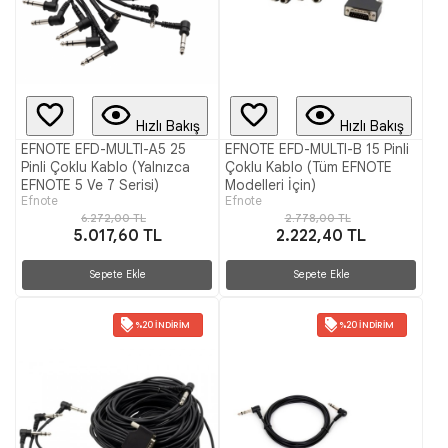
Hızlı Bakış
Hızlı Bakış
EFNOTE EFD-MULTI-A5 25
EFNOTE EFD-MULTI-B 15 Pinli
Pinli Çoklu Kablo (Yalnızca
Çoklu Kablo (Tüm EFNOTE
EFNOTE 5 Ve 7 Serisi)
Modelleri İçin)
Efnote
Efnote
6.272,00 TL
2.778,00 TL
5.017,60 TL
2.222,40 TL
Sepete Ekle
Sepete Ekle
%20 İNDIRIM
%20 İNDIRIM