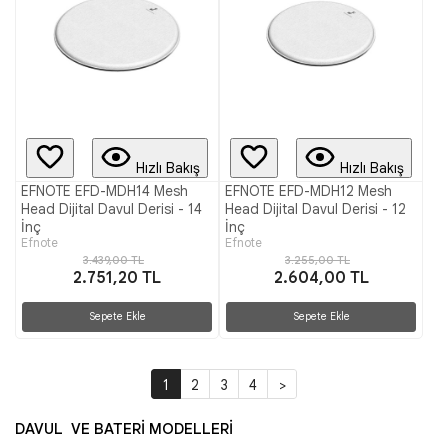
Hızlı Bakış
Hızlı Bakış
EFNOTE EFD-MDH14 Mesh
EFNOTE EFD-MDH12 Mesh
Head Dijital Davul Derisi - 14
Head Dijital Davul Derisi - 12
İnç
İnç
Efnote
Efnote
3.439,00 TL
3.255,00 TL
2.751,20 TL
2.604,00 TL
Sepete Ekle
Sepete Ekle
1
2
3
4
>
DAVUL VE BATERİ MODELLERİ