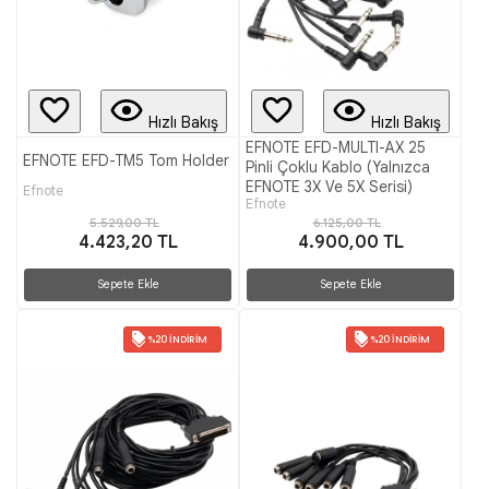
Hızlı Bakış
Hızlı Bakış
EFNOTE EFD-MULTI-AX 25
EFNOTE EFD-TM5 Tom Holder
Pinli Çoklu Kablo (Yalnızca
EFNOTE 3X Ve 5X Serisi)
Efnote
Efnote
5.529,00 TL
6.125,00 TL
4.423,20 TL
4.900,00 TL
Sepete Ekle
Sepete Ekle
%20 İNDIRIM
%20 İNDIRIM