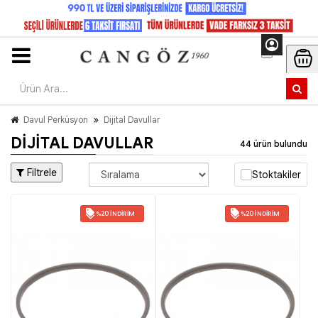
Davul Perküsyon
Dijital Davullar
DIJITAL DAVULLAR
44 ürün bulundu
Filtrele
Stoktakiler
%20 İNDIRIM
%20 İNDIRIM