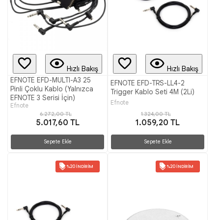
Hızlı Bakış
Hızlı Bakış
EFNOTE EFD-MULTI-A3 25
EFNOTE EFD-TRS-LL4-2
Pinli Çoklu Kablo (Yalnızca
Trigger Kablo Seti 4M (2Li)
EFNOTE 3 Serisi İçin)
Efnote
Efnote
6.272,00 TL
1.324,00 TL
5.017,60 TL
1.059,20 TL
Sepete Ekle
Sepete Ekle
%20 İNDIRIM
%20 İNDIRIM