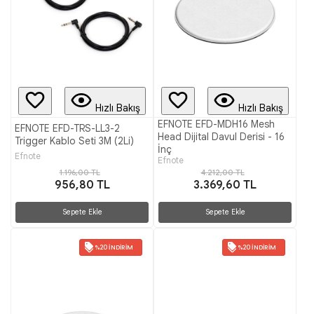
Hızlı Bakış
Hızlı Bakış
EFNOTE EFD-MDH16 Mesh
EFNOTE EFD-TRS-LL3-2
Head Dijital Davul Derisi - 16
Trigger Kablo Seti 3M (2Li)
İnç
Efnote
Efnote
1.196,00 TL
4.212,00 TL
956,80 TL
3.369,60 TL
Sepete Ekle
Sepete Ekle
%20 İNDIRIM
%20 İNDIRIM