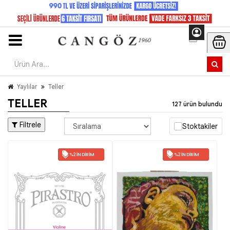
Yaylılar
Teller
TELLER
127 ürün bulundu
Filtrele
Stoktakiler
%2 İNDIRIM
%2 İNDIRIM