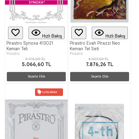
Hızlı Bakış
Hızlı Bakış
Pirastro Synoxa 413021
Pirastro Evah Pirazzi Neo
Keman Teli
Keman Tel Seti
Pirastro
Pirastro
5.170,00 TL
8.037,00 TL
5.066,60 TL
7.876,26 TL
Sepete Ekle
Sepete Ekle
%2 İNDIRIM