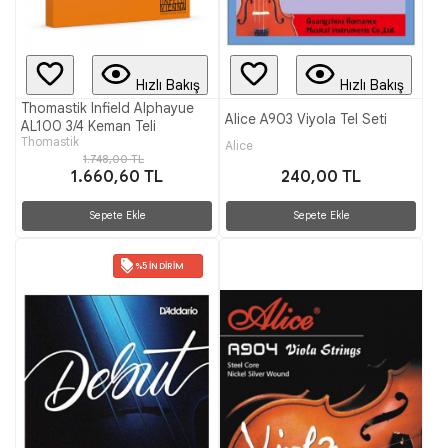
Hızlı Bakış
Hızlı Bakış
Thomastik Infield Alphayue
Alice A903 Viyola Tel Seti
AL100 3/4 Keman Teli
Thomastik
Alice
1.748,00 TL
1.660,60 TL
240,00 TL
Sepete Ekle
Sepete Ekle
%5 İNDIRIM