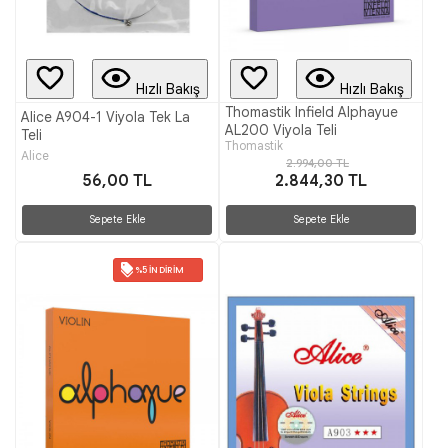
Hızlı Bakış
Hızlı Bakış
Thomastik Infield Alphayue
Alice A904-1 Viyola Tek La
AL200 Viyola Teli
Teli
Thomastik
Alice
2.994,00 TL
56,00 TL
2.844,30 TL
Sepete Ekle
Sepete Ekle
%5 İNDIRIM