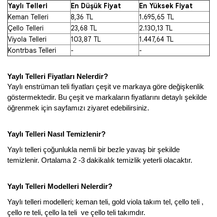
Yaylı Telleri
En Düşük Fiyat
En Yüksek Fiyat
Keman Telleri
8,36 TL
1.695,65 TL
Çello Telleri
23,68 TL
2.130,13 TL
Viyola Telleri
103,87 TL
1.447,64 TL
Kontrbas Telleri
-
-
Yaylı Telleri Fiyatları Nelerdir? 
Yaylı enstrüman teli fiyatları çeşit ve markaya göre değişkenlik 
göstermektedir. Bu çeşit ve markaların fiyatlarını detaylı şekilde 
öğrenmek için sayfamızı ziyaret edebilirsiniz.
Yaylı Telleri Nasıl Temizlenir? 
Yaylı telleri çoğunlukla nemli bir bezle yavaş bir şekilde 
temizlenir. Ortalama 2 -3 dakikalık temizlik yeterli olacaktır. 
Yaylı Telleri Modelleri Nelerdir? 
Yaylı telleri modelleri; keman teli, gold viola takım tel, çello teli , 
çello re teli, çello la teli  ve çello teli takımdır. 