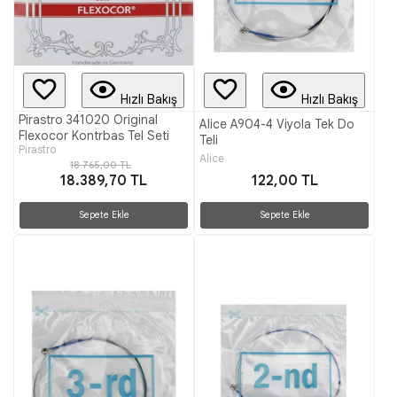
Hızlı Bakış
Hızlı Bakış
Pirastro 341020 Original
Alice A904-4 Viyola Tek Do
Flexocor Kontrbas Tel Seti
Teli
Pirastro
Alice
18.765,00 TL
18.389,70 TL
122,00 TL
Sepete Ekle
Sepete Ekle