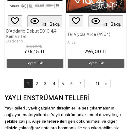
Hızlı Bakış
Hızlı Bakış
D'Addario Debut D310 4/4
Tel Viyola Alice (A904)
Keman Teli
D'addario
Alice
817,00 TL
776,15 TL
296,00 TL
Sepete Ekle
Sepete Ekle
1
2
3
4
5
6
7
...
11
>
YAYLI ENSTRÜMAN TELLERİ
Yaylı telleri , yaylı çalgıların titreşimler ile ses çıkarmasının 
sağlayan materyallerdir. Yaylı enstrümanlar temel düzeyde şu 
şekilde çalışır. Arşe ile tellere ileri geri dokunulması ve diğer 
elinizle çalacağınız notalara basmanız ile ses çıkartabilirsiniz.