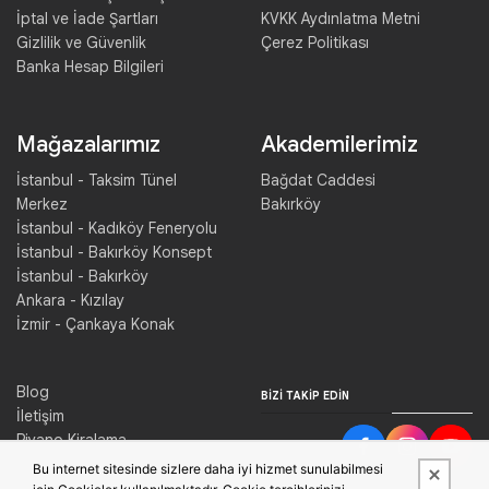
İptal ve İade Şartları
KVKK Aydınlatma Metni
Gizlilik ve Güvenlik
Çerez Politikası
Banka Hesap Bilgileri
Mağazalarımız
Akademilerimiz
İstanbul - Taksim Tünel
Bağdat Caddesi
Merkez
Bakırköy
İstanbul - Kadıköy Feneryolu
İstanbul - Bakırköy Konsept
İstanbul - Bakırköy
Ankara - Kızılay
İzmir - Çankaya Konak
Blog
BIZI TAKIP EDIN
İletişim
Piyano Kiralama
Konser Salonu Kiralama
Bu internet sitesinde sizlere daha iyi hizmet sunulabilmesi