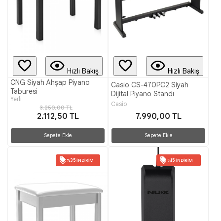
Hızlı Bakış
Hızlı Bakış
CNG Siyah Ahşap Piyano
Casio CS-470PC2 Siyah
Taburesi
Dijital Piyano Standı
Yerli
Casio
3.250,00 TL
2.112,50 TL
7.990,00 TL
Sepete Ekle
Sepete Ekle
%35 İNDIRIM
%15 İNDIRIM