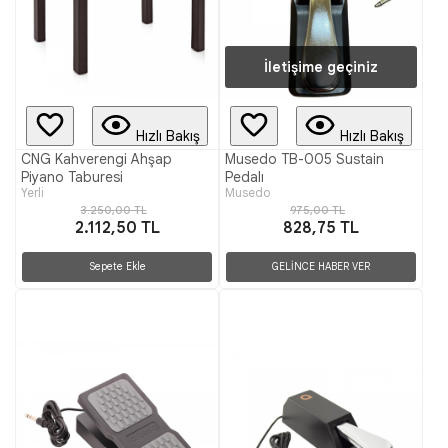
İletişime geçiniz
Hızlı Bakış
Hızlı Bakış
CNG Kahverengi Ahşap
Musedo TB-005 Sustain
Piyano Taburesi
Pedalı
Yerli
Musedo
3.250,00 TL
975,00 TL
2.112,50 TL
828,75 TL
Sepete Ekle
GELİNCE HABER VER