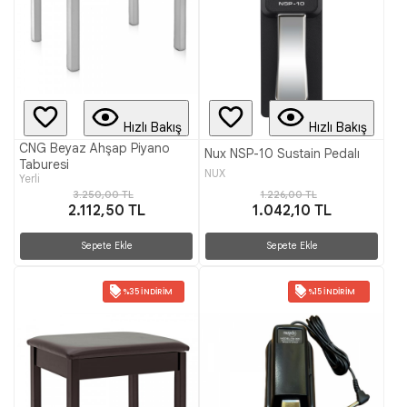
Hızlı Bakış
Hızlı Bakış
CNG Beyaz Ahşap Piyano
Nux NSP-10 Sustain Pedalı
Taburesi
NUX
Yerli
3.250,00 TL
1.226,00 TL
2.112,50 TL
1.042,10 TL
Sepete Ekle
Sepete Ekle
%35 İNDIRIM
%15 İNDIRIM