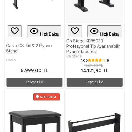
Hızlı Bakış
Hızlı Bakış
On Stage KB9503B
Casio CS-46PC2 Piyano
Profesyonel Tip Ayarlanabilir
Standı
Piyano Taburesi
On Stage
Casio
4.00
(1)
16.614,00 TL
5.999,00 TL
14.121,90 TL
Sepete Ekle
Sepete Ekle
%35 İNDIRIM