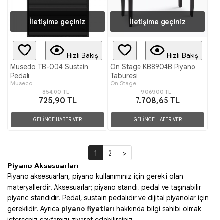
İletişime geçiniz
İletişime geçiniz
Hızlı Bakış
Hızlı Bakış
Musedo TB-004 Sustain
On Stage KB8904B Piyano
Pedalı
Taburesi
Musedo
On Stage
854,00 TL
9.069,00 TL
725,90 TL
7.708,65 TL
GELİNCE HABER VER
GELİNCE HABER VER
1
2
>
Piyano Aksesuarları
Piyano aksesuarları, piyano kullanımınız için gerekli olan
materyallerdir. Aksesuarlar; piyano standı, pedal ve taşınabilir
piyano standıdır. Pedal, sustain pedalıdır ve dijital piyanolar için
gereklidir. Ayrıca
piyano fiyatları
hakkında bilgi sahibi olmak
isterseniz sayfamızı ziyaret edebilirsiniz.