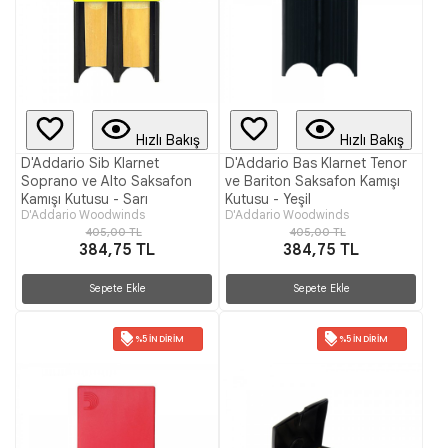
Hızlı Bakış
Hızlı Bakış
D'Addario Sib Klarnet
D'Addario Bas Klarnet Tenor
Soprano ve Alto Saksafon
ve Bariton Saksafon Kamışı
Kamışı Kutusu - Sarı
Kutusu - Yeşil
D'Addario Woodwinds
D'Addario Woodwinds
405,00 TL
405,00 TL
384,75 TL
384,75 TL
Sepete Ekle
Sepete Ekle
%5 İNDIRIM
%5 İNDIRIM