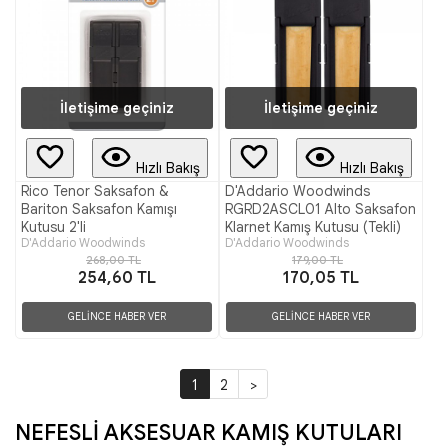
İletişime geçiniz
İletişime geçiniz
Hızlı Bakış
Hızlı Bakış
Rico Tenor Saksafon &
D'Addario Woodwinds
Bariton Saksafon Kamışı
RGRD2ASCL01 Alto Saksafon
Kutusu 2'li
Klarnet Kamış Kutusu (Tekli)
D'Addario Woodwinds
D'Addario Woodwinds
268,00 TL
179,00 TL
254,60 TL
170,05 TL
GELİNCE HABER VER
GELİNCE HABER VER
1
2
>
NEFESLİ AKSESUAR KAMIŞ KUTULARI