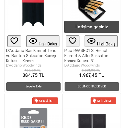
İletişime geçiniz
Hızlı Bakış
Hızlı Bakış
D'Addario Bas Klarnet Tenor
Rico RVASE01 Si Bemol
ve Bariton Saksafon Kamışı
Klarnet & Alto Saksafon
Kutusu - Kırmızı
Kamışı Kutusu 8'li
D'Addario Woodwinds
D'Addario Woodwinds
(Nemlendiricilli)
405,00 TL
2.071,00 TL
384,75 TL
1.967,45 TL
Sepete Ekle
GELİNCE HABER VER
%5 İNDIRIM
%5 İNDIRIM