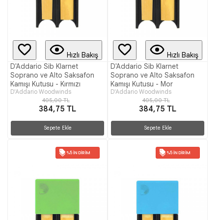
Hızlı Bakış
Hızlı Bakış
D'Addario Sib Klarnet
D'Addario Sib Klarnet
Soprano ve Alto Saksafon
Soprano ve Alto Saksafon
Kamışı Kutusu - Kırmızı
Kamışı Kutusu - Mor
D'Addario Woodwinds
D'Addario Woodwinds
405,00 TL
405,00 TL
384,75 TL
384,75 TL
Sepete Ekle
Sepete Ekle
%5 İNDIRIM
%5 İNDIRIM