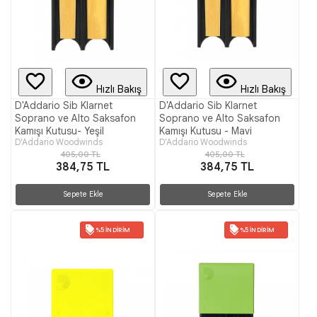
Hızlı Bakış
Hızlı Bakış
D'Addario Sib Klarnet
D'Addario Sib Klarnet
Soprano ve Alto Saksafon
Soprano ve Alto Saksafon
Kamışı Kutusu- Yeşil
Kamışı Kutusu - Mavi
D'Addario Woodwinds
D'Addario Woodwinds
405,00 TL
405,00 TL
384,75 TL
384,75 TL
Sepete Ekle
Sepete Ekle
%5 İNDIRIM
%5 İNDIRIM