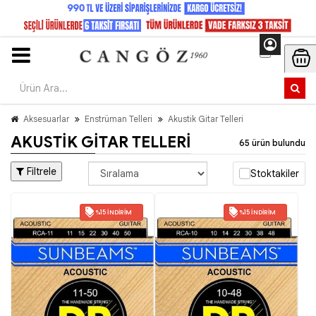
Aksesuarlar
Enstrüman Telleri
Akustik Gitar Telleri
AKUSTIK GITAR TELLERI
65 ürün bulundu
Filtrele
Stoktakiler
%15 İNDIRIM
%15 İNDIRIM