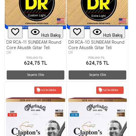
Hızlı Bakış
Hızlı Bakış
DR RCA-11 SUNBEAM Round
DR RCA-10 SUNBEAM Round
Core Akustik Gitar Teli
Core Akustik Gitar Teli
DR
DR
735,00 TL
735,00 TL
624,75 TL
624,75 TL
Sepete Ekle
Sepete Ekle
%3 İNDIRIM
%3 İNDIRIM