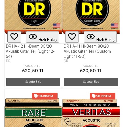
Hızlı Bakış
Hızlı Bakış
DR HA-12 Hi-Beam 80/20
DR HA-11 Hi-Beam 80/20
Akustik Gitar Teli (Light 12-
Akustik Gitar Teli (Custom
54)
Light 11-50)
DR
DR
730,00 TL
730,00 TL
620,50 TL
620,50 TL
Sepete Ekle
Sepete Ekle
%15 İNDIRIM
%15 İNDIRIM