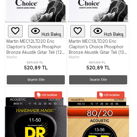
Hızlı Bakış
Hızlı Bakış
Martin MEC12LTD20 Eric
Martin MEC13LTD20 Eric
Clapton's Choice Phosphor
Clapton's Choice Phosphor
Bronze Akustik Gitar Teli (12-
Bronze Akustik Gitar Teli (13-
Martin
Martin
54)
56)
537,00 TL
537,00 TL
520,89 TL
520,89 TL
Sepete Ekle
Sepete Ekle
%15 İNDIRIM
%15 İNDIRIM