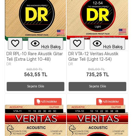
Hızlı Bakış
Hızlı Bakış
DR RPL-10 Rare Akustik Gitar
DR VTA-12 Veritas Akustik
Teli (Extra Light 10-48)
Gitar Teli (Light 12-54)
DR
DR
663,00 TL
865,00 TL
563,55 TL
735,25 TL
Sepete Ekle
Sepete Ekle
%15 İNDIRIM
%15 İNDIRIM