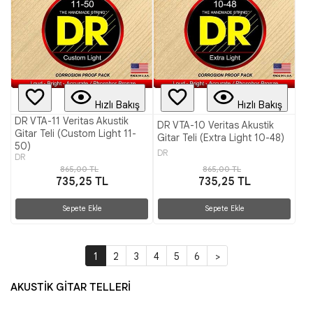
Hızlı Bakış
Hızlı Bakış
DR VTA-11 Veritas Akustik
DR VTA-10 Veritas Akustik
Gitar Teli (Custom Light 11-
Gitar Teli (Extra Light 10-48)
50)
DR
DR
865,00 TL
865,00 TL
735,25 TL
735,25 TL
Sepete Ekle
Sepete Ekle
1
2
3
4
5
6
>
AKUSTİK GİTAR TELLERİ