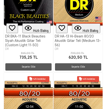
Hızlı Bakış
Hızlı Bakış
DR BKA-11 Black Beauties
DR HA-13 Hi-Beam 80/20
Siyah Akustik Gitar Teli
Akustik Gitar Teli (Medium 13-
(Custom Light 11-50)
56)
DR
DR
865,00 TL
730,00 TL
735,25 TL
620,50 TL
Sepete Ekle
Sepete Ekle
%15 İNDIRIM
%15 İNDIRIM