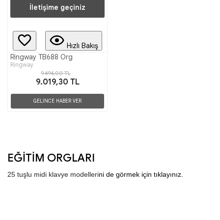
İletişime geçiniz
Hızlı Bakış
Ringway TB688 Org
Ringway
9.494,00 TL
9.019,30 TL
GELİNCE HABER VER
EĞİTİM ORGLARI
25 tuşlu midi klavye modelleri
ni de görmek için tıklayınız. 