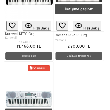
İletişime geçiniz
Hızlı Bakış
Hızlı Bakış
Kurzweil KP70 Org
Yamaha PSRF51 Org
Kurzweil
Yamaha
12.740,00 TL
11.466,00 TL
7.700,00 TL
Sepete Ekle
GELİNCE HABER VER
%5 İNDIRIM