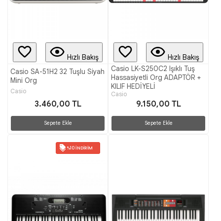
Hızlı Bakış
Hızlı Bakış
Casio LK-S250C2 Işıklı Tuş
Casio SA-51H2 32 Tuşlu Siyah
Hassasiyetli Org ADAPTÖR +
Mini Org
KILIF HEDİYELİ
Casio
Casio
3.460,00 TL
9.150,00 TL
Sepete Ekle
Sepete Ekle
%10 İNDIRIM