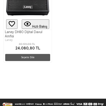
Hızlı Bakış
Laney DH80 Dijital Davul
Amfisi
Laney
30.101,00 TL
24.080,80 TL
Sepete Ekle