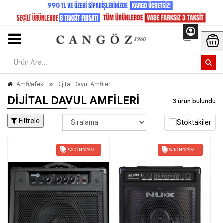
Amfi/efekt
Dijital Davul Amfileri
DIJITAL DAVUL AMFILERI
3 ürün bulundu
Filtrele
Stoktakiler
%20 İNDIRIM
%15 İNDIRIM