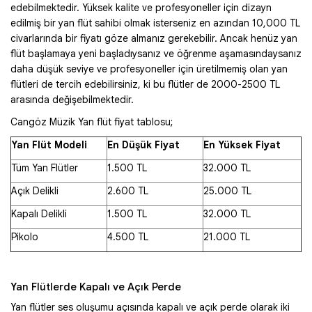
edebilmektedir. Yüksek kalite ve profesyoneller için dizayn
edilmiş bir yan flüt sahibi olmak isterseniz en azından 10,000 TL
civarlarında bir fiyatı göze almanız gerekebilir. Ancak henüz yan
flüt başlamaya yeni başladıysanız ve öğrenme aşamasındaysanız
daha düşük seviye ve profesyoneller için üretilmemiş olan yan
flütleri de tercih edebilirsiniz, ki bu flütler de 2000-2500 TL
arasında değişebilmektedir.
Cangöz Müzik Yan flüt fiyat tablosu;
Yan Flüt Modeli
En Düşük Fiyat
En Yüksek Fiyat
Tüm Yan Flütler
1.500 TL
32.000 TL
Açık Delikli
2.600 TL
25.000 TL
Kapalı Delikli
1.500 TL
32.000 TL
Pikolo
4.500 TL
21.000 TL
Yan Flütlerde Kapalı ve Açık Perde
Yan flütler ses oluşumu açısında kapalı ve açık perde olarak iki