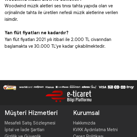
Woodwind müzik aletleri ses tınısı tahta yapıda olan ve
orjinalinde tahta ile üretilen nefesli müzik aletlerine verilen
isimdir.
Yan flüt fiyatları ne kadardır?
Yan flüt fiyatları 2021 yılı itibari ile 2.000 TL civarından
başlamakta ve 30.000 TL’ye kadar çıkabilmektedir.
Müşteri Hizmetleri
Kurumsal
Mesafeli Satış Sözleşmesi
Hakkımızda
İptal ve İade Şartları
KVKK Aydınlatma Metni
Gizlilik ve Güvenlik
Çerez Politikası