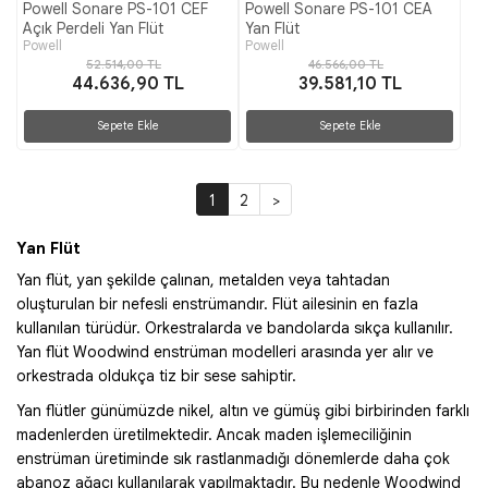
Powell Sonare PS-101 CEF
Powell Sonare PS-101 CEA
Açık Perdeli Yan Flüt
Yan Flüt
Powell
Powell
52.514,00 TL
46.566,00 TL
44.636,90 TL
39.581,10 TL
Sepete Ekle
Sepete Ekle
1
2
>
Yan Flüt
Yan flüt, yan şekilde çalınan, metalden veya tahtadan
oluşturulan bir nefesli enstrümandır. Flüt ailesinin en fazla
kullanılan türüdür. Orkestralarda ve bandolarda sıkça kullanılır.
Yan flüt Woodwind enstrüman modelleri arasında yer alır ve
orkestrada oldukça tiz bir sese sahiptir.
Yan flütler günümüzde nikel, altın ve gümüş gibi birbirinden farklı
madenlerden üretilmektedir. Ancak maden işlemeciliğinin
enstrüman üretiminde sık rastlanmadığı dönemlerde daha çok
abanoz ağacı kullanılarak yapılmaktadır. Bu nedenle Woodwind