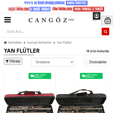
Nefesliler
Kamışlı Nefesliler
Yan Flütler
YAN FLÜTLER
18 ürün bulundu
Filtrele
Stoktakiler
AYNI GÜN
AYNI GÜN
KARGO
KARGO