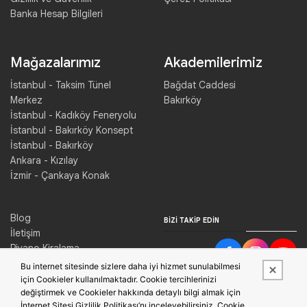
Banka Hesap Bilgileri
Mağazalarımız
Akademilerimiz
İstanbul - Taksim Tünel
Bağdat Caddesi
Merkez
Bakırköy
İstanbul - Kadıköy Feneryolu
İstanbul - Bakırköy Konsept
İstanbul - Bakırköy
Ankara - Kızılay
İzmir - Çankaya Konak
Blog
BIZI TAKIP EDIN
İletişim
Piyano Kiralama
Konser Salonu Kiralama
Bu internet sitesinde sizlere daha iyi hizmet sunulabilmesi
için Cookieler kullanılmaktadır. Cookie tercihlerinizi
değiştirmek ve Cookieler hakkında detaylı bilgi almak için
İnternet Sitesi Gizlilik Politikası’nı inceleyebilirsiniz. Cookie