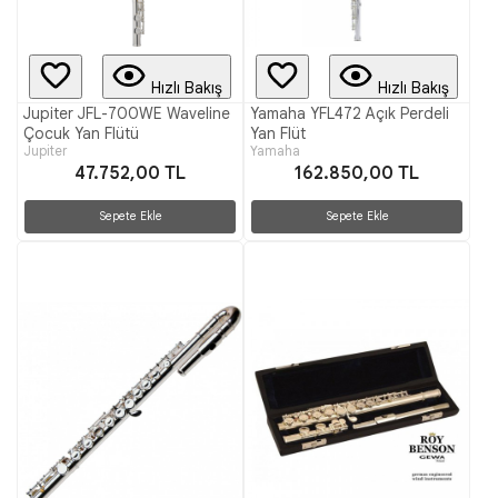
Hızlı Bakış
Hızlı Bakış
Jupiter JFL-700WE Waveline
Yamaha YFL472 Açık Perdeli
Çocuk Yan Flütü
Yan Flüt
Jupiter
Yamaha
47.752,00 TL
162.850,00 TL
Sepete Ekle
Sepete Ekle