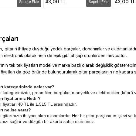
43,00 TL
43,00 TL
Sepete Ekle
Sepete Ekle
rçaları
rı, gitarın ihtiyaç duyduğu yedek parçalar, donanımlar ve ekipmanlardı
em elektronik olarak hem de eşik gibi ahşap ürünlerden mevcuttur.
rının tek tek fiyatları model ve marka bazlı olarak değişiklik göstereb
 fiyatları
da göz önünde bulundurularak gitar parçalarının ne kadara sat
arı kategorinizde neler var?
ı kategorimizde; preamfiler, burgular, manyetik ve elektronikler ,köprü v
rı fiyatlarınız Nedir? 
ı fiyatları 40 TL ile 1.515 TL arasındadır. 
rı ne işe yarar? 
ı gitarınızın ihtiyacı olan aksamlardır. Her bir gitar parçasının işlevi ve 
nızı sağlar ve düzgün bir akorta sahip olursunuz.