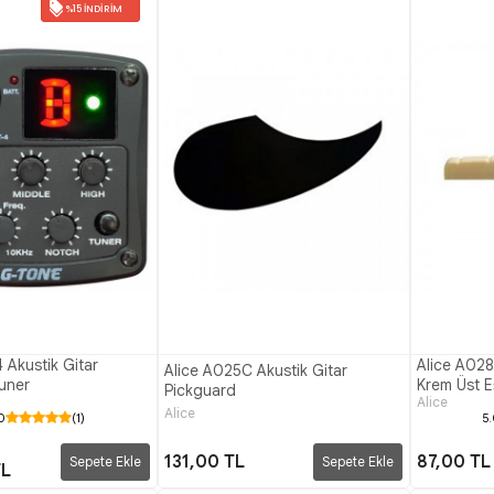
%15 İNDIRIM
 Akustik Gitar
Alice A028
Alice A025C Akustik Gitar
Tuner
Krem Üst E
Pickguard
Alice
Alice
0
(1)
5
131,00 TL
87,00 TL
Sepete Ekle
Sepete Ekle
TL