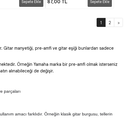
87,00 TL
Sepete Ekle
Sepete Ekle
1
2
>
r. Gitar manyetiği, pre-amfi ve gitar eşiği bunlardan sadece
ilmektedir. Örneğin Yamaha marka bir pre-amfi olmak isterseniz
ın alınabileceği de değişir.
e parçaları 
kullanım amacı farklıdır. Örneğin klasik gitar burgusu, tellerin 