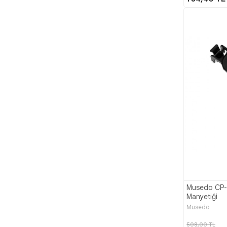
Musedo CP
Manyetiği
Musedo
508,00 TL