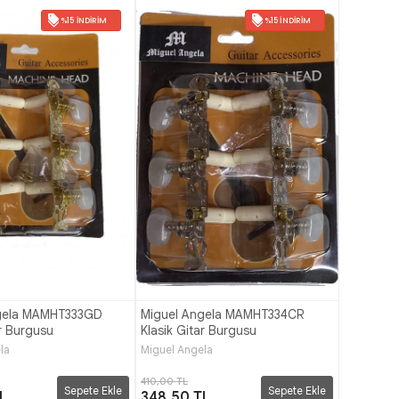
%15 İNDIRIM
%15 İNDIRIM
gela MAMHT333GD
Miguel Angela MAMHT334CR
ar Burgusu
Klasik Gitar Burgusu
la
Miguel Angela
410,00 TL
Sepete Ekle
Sepete Ekle
L
348,50 TL