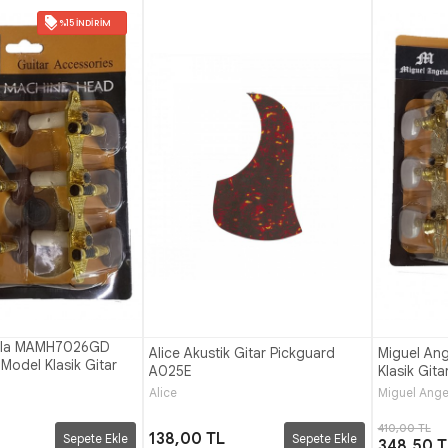
%15 İNDIRIM
ela MAMH7026GD
Alice Akustik Gitar Pickguard
Miguel An
Model Klasik Gitar
A025E
Klasik Git
Alice
Miguel Ange
a
410,00 TL
138,00 TL
Sepete Ekle
Sepete Ekle
348,50 T