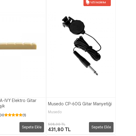
%15 İNDIRIM
A-IVY Elektro Gitar
Musedo CP-60G Gitar Manyetiği
şik
Musedo
.00
(1)
508,00 TL
Sepete Ekle
Sepete Ekle
431,80 TL