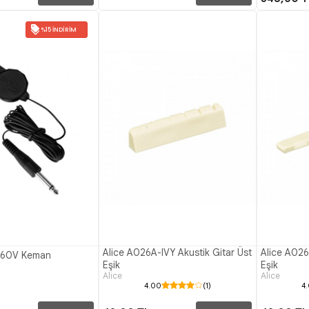
%15 İNDIRIM
Alice A026A-IVY Akustik Gitar Üst
Alice A026
-60V Keman
Eşik
Eşik
Alice
Alice
4.00
(1)
4