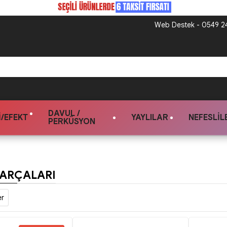
Web Destek - 0549 24
DAVUL /
/EFEKT
YAYLILAR
NEFESLIL
PERKÜSYON
PARÇALARI
er