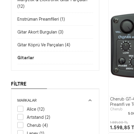
(12)
Enstrüman Preamfileri (1)
Gitar Akort Burguları (3)
Gitar Köprü Ve Parçaları (4)
Gitarlar
FİLTRE
Cherub GT-4
MARKALAR
Preamfi ve 
Alice (12)
Cherub
5.0
Artstand (2)
1.881,00 TL
Cherub (4)
1.598,85 
Laney (1)