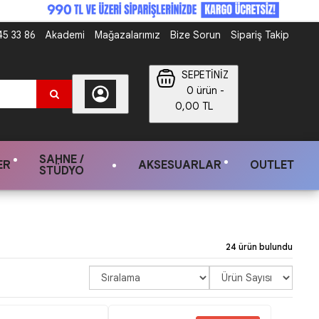
5 33 86
Akademi
Mağazalarımız
Bize Sorun
Sipariş Takip
SEPETİNİZ
0 ürün -
0,00 TL
SAHNE /
ER
AKSESUARLAR
OUTLET
STÜDYO
24 ürün bulundu