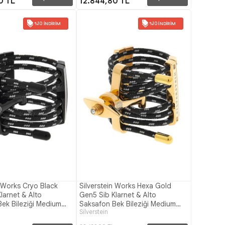
0 TL
12.844,80 TL
%10 İNDIRIM
%10 İNDIRIM
n Works Cryo Black
Silverstein Works Hexa Gold
larnet & Alto
Gen5 Sib Klarnet & Alto
ek Bileziği Medium
Saksafon Bek Bileziği Medium
Silverstein
(Size 7)