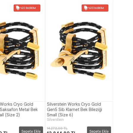
%10 İNDIRIM
%10 İNDIRIM
n Works Cryo Gold
Silverstein Works Cryo Gold
Saksafon Metal Bek
Gen5 Sib Klarnet Bek Bileziği
all (Size 2)
Small (Size 6)
Silverstein
14.272,00 TL
Sepete Ekle
Sepete Ekle