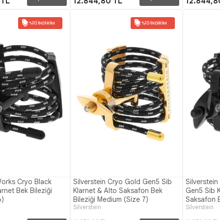
 TL
12.844,80 TL
12.844,8
%10 İNDIRIM
%10 İNDIRIM
Works Cryo Black
Silverstein Cryo Gold Gen5 Sib
Silverstei
rnet Bek Bileziği
Klarnet & Alto Saksafon Bek
Gen5 Sib K
6)
Bileziği Medium (Size 7)
Saksafon B
Silverstein
Silverstein
(Size 7)