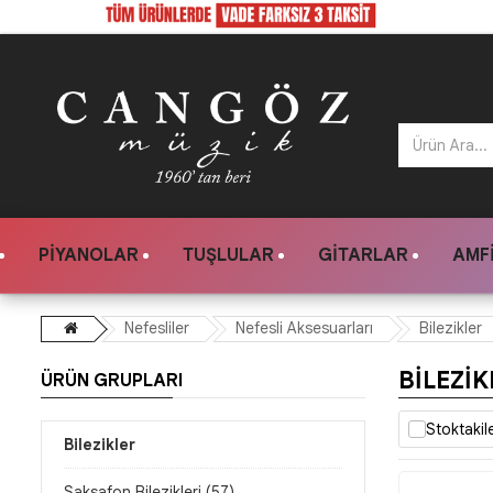
PIYANOLAR
TUŞLULAR
GITARLAR
AMFI
Nefesliler
Nefesli Aksesuarları
Bilezikler
BILEZIK
ÜRÜN GRUPLARI
Stoktakil
Bilezikler
Saksafon Bilezikleri (57)