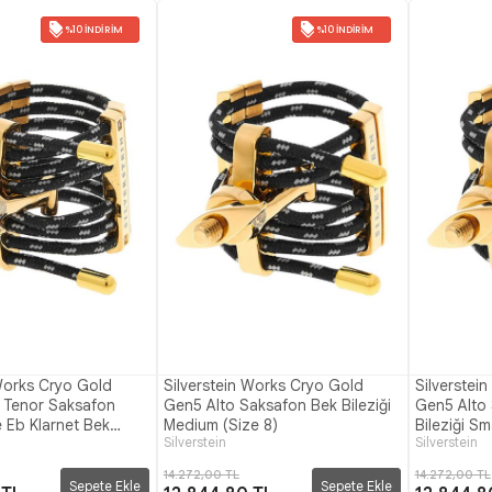
%10 İNDIRIM
%10 İNDIRIM
 Works Cryo Gold
Silverstein Works Cryo Gold
Silverstei
 Tenor Saksafon
Gen5 Alto Saksafon Bek Bileziği
Gen5 Alto 
 Eb Klarnet Bek
Medium (Size 8)
Bileziği Sm
Silverstein
Silverstein
ium (Size 4)
14.272,00 TL
14.272,00 TL
Sepete Ekle
Sepete Ekle