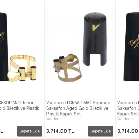
C58DP M/O Tenor
Vandoren LC56AP M/O Soprano
Vandoren 
d Bilezik ve Plastik
Saksafon Aged Gold Bilezik ve
Saksafon G
Plastik Kapak Seti
Kapak Seti
Vandoren
Vandoren
TL
3.714,00 TL
3.714,00
Sepete Ekle
Sepete Ekle