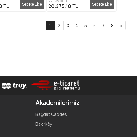
22.639,00 TL
Sepete Ekle
Sepete Ekle
0 TL
20.375,10 TL
1
2
3
4
5
6
7
8
>
Akademilerimiz
Bağdat Caddesi
Bakırköy