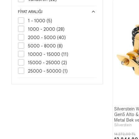
FIYAT ARALIĞI
1 - 1000 (5)
1000 - 2000 (28)
2000 - 5000 (40)
5000 - 8000 (8)
10000 - 15000 (11)
15000 - 25000 (2)
25000 - 50000 (1)
Silverstein
Gen5 Alto &
Metal Bek ve
Silverstein
Bileziği Med
14.272,00 TL