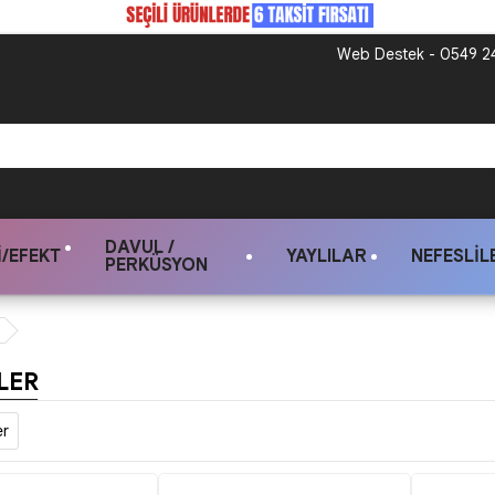
Web Destek - 0549 24
DAVUL /
/EFEKT
YAYLILAR
NEFESLIL
PERKÜSYON
LER
er