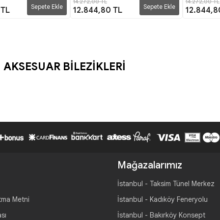
14.272,00 TL
14.272,00 TL
Sepete Ekle
Sepete Ekle
 TL
12.844,80 TL
12.844,8
 AKSESUAR BİLEZİKLERİ
Mağazalarımız
İstanbul - Taksim Tünel Merkez
tma Metni
İstanbul - Kadıköy Feneryolu
ası
İstanbul - Bakırköy Konsept