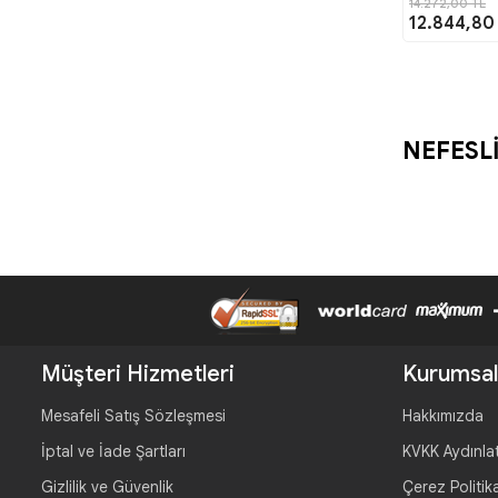
14.272,00 TL
12.844,80
NEFESLİ
Müşteri Hizmetleri
Kurumsal
Mesafeli Satış Sözleşmesi
Hakkımızda
İptal ve İade Şartları
KVKK Aydınla
Gizlilik ve Güvenlik
Çerez Politik