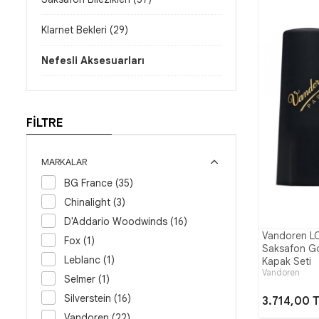
Klarnet Bekleri (29)
Nefesli Aksesuarları
FİLTRE
MARKALAR
BG France (35)
Chinalight (3)
D'Addario Woodwinds (16)
Vandoren L
Fox (1)
Saksafon Gol
Leblanc (1)
Kapak Seti
Vandoren
Selmer (1)
Silverstein (16)
3.714,00 
Vandoren (22)