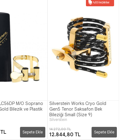
%10 İNDIRIM
LC56DP M/O Soprano
Silverstein Works Cryo Gold
old Bilezik ve Plastik
Gen5 Tenor Saksafon Bek
Bileziği Small (Size 9)
Silverstein
14.272,00 TL
 TL
Sepete Ekle
Sepete Ekle
12.844,80 TL