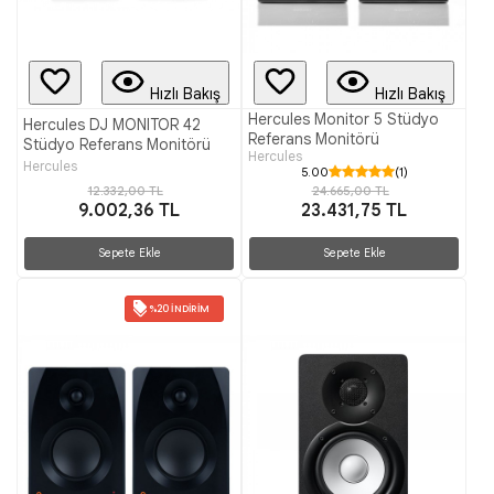
Hızlı Bakış
Hızlı Bakış
Hercules Monitor 5 Stüdyo
Hercules DJ MONITOR 42
Referans Monitörü
Stüdyo Referans Monitörü
Hercules
Hercules
5.00
(1)
12.332,00 TL
24.665,00 TL
9.002,36 TL
23.431,75 TL
Sepete Ekle
Sepete Ekle
%20 İNDIRIM