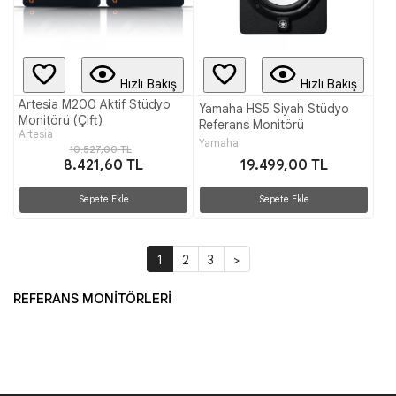
Hızlı Bakış
Hızlı Bakış
Artesia M200 Aktif Stüdyo
Yamaha HS5 Siyah Stüdyo
Monitörü (Çift)
Referans Monitörü
Artesia
Yamaha
10.527,00 TL
8.421,60 TL
19.499,00 TL
Sepete Ekle
Sepete Ekle
1
2
3
>
REFERANS MONİTÖRLERİ