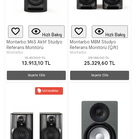
Hızlı Bakış
Hızlı Bakış
Montarbo M6S Aktif Stüdyo
Montarbo M8M Stüdyo
Referans Monitörü
Referans Monitörü (Çift)
Montarbo
Montarbo
15.459,00 TL
28.144,00 TL
13.913,10 TL
25.329,60 TL
Sepete Ekle
Sepete Ekle
%10 İNDIRIM