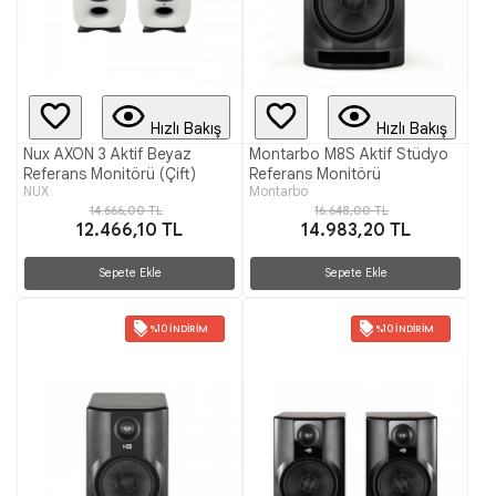
Hızlı Bakış
Hızlı Bakış
Nux AXON 3 Aktif Beyaz
Montarbo M8S Aktif Stüdyo
Referans Monitörü (Çift)
Referans Monitörü
NUX
Montarbo
14.666,00 TL
16.648,00 TL
12.466,10 TL
14.983,20 TL
Sepete Ekle
Sepete Ekle
%10 İNDIRIM
%10 İNDIRIM