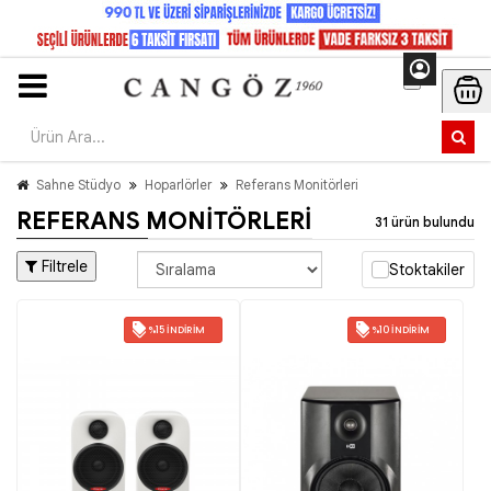
Sahne Stüdyo
Hoparlörler
Referans Monitörleri
REFERANS MONITÖRLERI
31 ürün bulundu
Filtrele
Stoktakiler
%15 İNDIRIM
%10 İNDIRIM