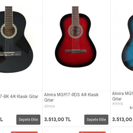
Almira MG9
Almira MG917-RDS 4/4 Klasik
-BK 4/4 Klasik Gitar
Gitar
Gitar
Almira
Almira
5
TL
3.513,00 TL
3.513,00
Sepete Ekle
Sepete Ekle