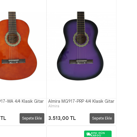
17-WA 4/4 Klasik Gitar
Almira MG917-PRP 4/4 Klasik Gitar
Almira
 TL
3.513,00 TL
Sepete Ekle
Sepete Ekle
AYNI GÜN
KARGO