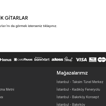
İK GİTARLAR
rları
'nı da görmek isterseniz tıklayınız.
Mağazalarımız
İstanbul - Taksim Tünel Merkez
tma Metni
İstanbul - Kadıköy Feneryolu
ası
İstanbul - Bakırköy Konsept
İstanbul - Bakırköy