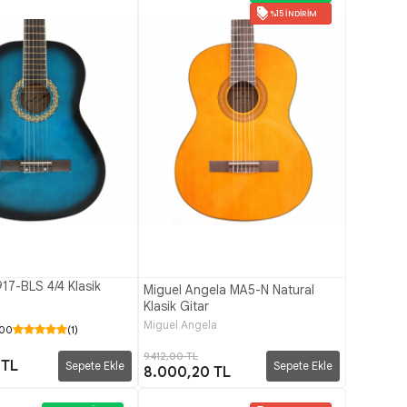
%15 İNDIRIM
17-BLS 4/4 Klasik
Miguel Angela MA5-N Natural
Klasik Gitar
Miguel Angela
.00
(1)
9.412,00 TL
 TL
Sepete Ekle
Sepete Ekle
8.000,20 TL