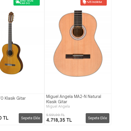
AYNI GÜN
%15 İNDIRIM
KARGO
Miguel Angela MA2-N Natural
 Klasik Gitar
Klasik Gitar
Miguel Angela
5.551,00 TL
0 TL
Sepete Ekle
Sepete Ekle
4.718,35 TL