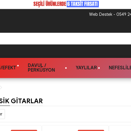
Web Destek - 0549 24
DAVUL /
/EFEKT
YAYLILAR
NEFESLIL
PERKÜSYON
SIK GITARLAR
er