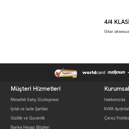
4/4 KLAS
Gitar aksesua
Müşteri Hizmetleri
Kurumsal
Mesafeli Satış Sözleşmesi
Hakkımızda
İptal ve İade Şartları
KVKK Aydınla
Gizlilik ve Güvenlik
Çerez Politik
Banka Hesap Bilgileri