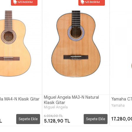
%15 İNDIRIM
%15 İNDIRIM
Miguel Angela MA3-N Natural
la MA4-N Klasik Gitar
Yamaha C70
Klasik Gitar
a
Yamaha
Miguel Angela
6.034,00 TL
17.280,0
Sepete Ekle
Sepete Ekle
L
5.128,90 TL