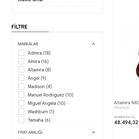
FİLTRE
MARKALAR
Admira (18)
Almira (16)
Altamira (8)
Angel (9)
Madison (4)
Manuel Rodriguez (10)
Altamira N40
Miguel Angela (10)
Altamira
Washburn (1)
49.484,00 TL
Yamaha (6)
48.494,32
FIYAT ARALIĞI