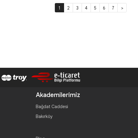
1
2
3
4
5
6
7
>
Akademilerimiz
Bağdat Caddesi
Bakırköy