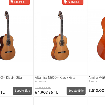
%2 İNDIRIM
%2 İNDIRIM
0+ Klasik Gitar
Altamira N500+ Klasik Gitar
Almira MG9
Altamira
Almira
66.232,00 TL
3.513,00
Sepete Ekle
Sepete Ekle
 TL
64.907,36 TL