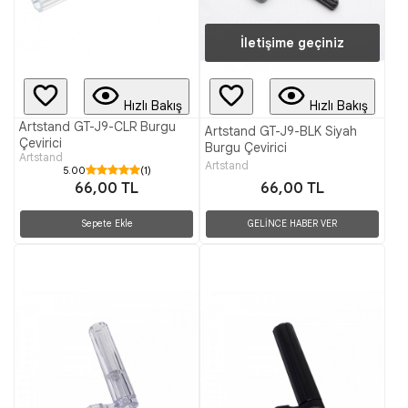
İletişime geçiniz
Hızlı Bakış
Hızlı Bakış
Artstand GT-J9-CLR Burgu
Artstand GT-J9-BLK Siyah
Çevirici
Burgu Çevirici
Artstand
Artstand
5.00
(1)
66,00 TL
66,00 TL
GELİNCE HABER VER
Sepete Ekle