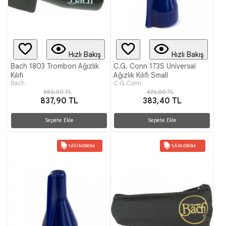
Hızlı Bakış
Hızlı Bakış
Bach 1803 Trombon Ağızlık
C.G. Conn 173S Universal
Kılıfı
Ağızlık Kılıfı Small
Bach
C.G.Conn
882,00 TL
426,00 TL
837,90 TL
383,40 TL
Sepete Ekle
Sepete Ekle
%10 İNDIRIM
%5 İNDIRIM