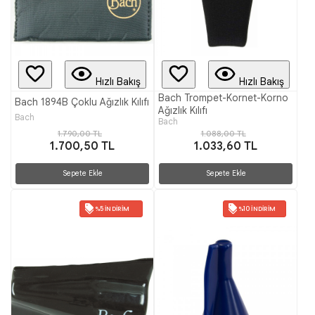
Hızlı Bakış
Hızlı Bakış
Bach Trompet-Kornet-Korno
Bach 1894B Çoklu Ağızlık Kılıfı
Ağızlık Kılıfı
Bach
Bach
1.790,00 TL
1.088,00 TL
1.700,50 TL
1.033,60 TL
Sepete Ekle
Sepete Ekle
%5 İNDIRIM
%10 İNDIRIM