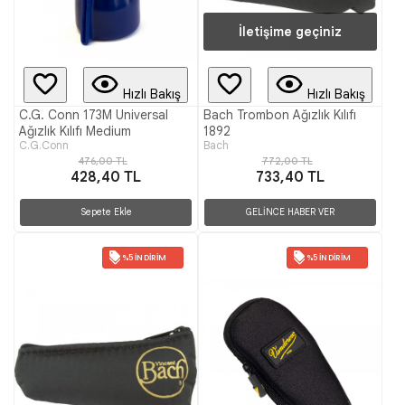
İletişime geçiniz
Hızlı Bakış
Hızlı Bakış
C.G. Conn 173M Universal
Bach Trombon Ağızlık Kılıfı
Ağızlık Kılıfı Medium
1892
C.G.Conn
Bach
476,00 TL
772,00 TL
428,40 TL
733,40 TL
Sepete Ekle
GELİNCE HABER VER
%5 İNDIRIM
%5 İNDIRIM