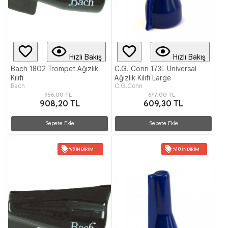
Hızlı Bakış
Hızlı Bakış
Bach 1802 Trompet Ağızlık
C.G. Conn 173L Universal
Kılıfı
Ağızlık Kılıfı Large
Bach
C.G.Conn
956,00 TL
677,00 TL
908,20 TL
609,30 TL
Sepete Ekle
Sepete Ekle
%5 İNDIRIM
%10 İNDIRIM