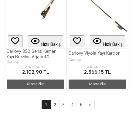
Hızlı Bakış
Hızlı Bakış
Carlovy 850 Serisi Keman
Carlovy Viyola Yayı Karbon
Yayı Brezilya Ağacı 4/4
Carlovy
Carlovy
2.474,00 TL
3.019,00 TL
2.102,90 TL
2.566,15 TL
Sepete Ekle
Sepete Ekle
1
2
3
4
5
>