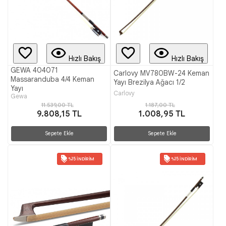
Hızlı Bakış
Hızlı Bakış
GEWA 404071
Carlovy MV780BW-24 Keman
Massaranduba 4/4 Keman
Yayı Brezilya Ağacı 1/2
Yayı
Carlovy
Gewa
11.539,00 TL
1.187,00 TL
9.808,15 TL
1.008,95 TL
Sepete Ekle
Sepete Ekle
%15 İNDIRIM
%15 İNDIRIM