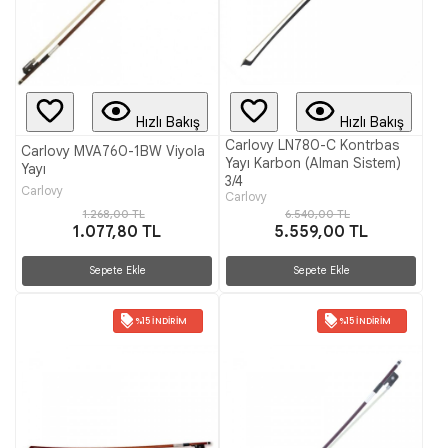
Hızlı Bakış
Hızlı Bakış
Carlovy LN780-C Kontrbas
Carlovy MVA760-1BW Viyola
Yayı Karbon (Alman Sistem)
Yayı
3/4
Carlovy
Carlovy
1.268,00 TL
6.540,00 TL
1.077,80 TL
5.559,00 TL
Sepete Ekle
Sepete Ekle
%15 İNDIRIM
%15 İNDIRIM