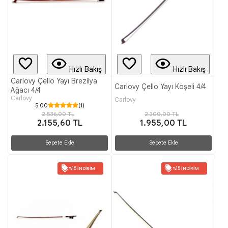
Hızlı Bakış
Hızlı Bakış
Carlovy Çello Yayı Brezilya
Carlovy Çello Yayı Köşeli 4/4
Ağacı 4/4
Carlovy
Carlovy
5.00
(1)
2.300,00 TL
2.536,00 TL
1.955,00 TL
2.155,60 TL
Sepete Ekle
Sepete Ekle
%15 İNDIRIM
%15 İNDIRIM