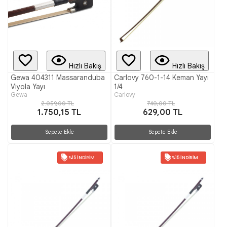
Hızlı Bakış
Hızlı Bakış
Gewa 404311 Massaranduba
Carlovy 760-1-14 Keman Yayı
Viyola Yayı
1/4
Gewa
Carlovy
2.059,00 TL
740,00 TL
1.750,15 TL
629,00 TL
Sepete Ekle
Sepete Ekle
%15 İNDIRIM
%15 İNDIRIM