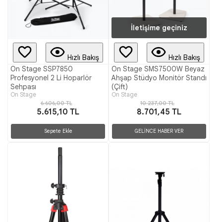
İletişime geçiniz
Hızlı Bakış
Hızlı Bakış
On Stage SSP7850
On Stage SMS7500W Beyaz
Profesyonel 2 Li Hoparlör
Ahşap Stüdyo Monitör Standı
Sehpası
(Çift)
On Stage
On Stage
6.606,00 TL
10.237,00 TL
5.615,10 TL
8.701,45 TL
Sepete Ekle
GELİNCE HABER VER