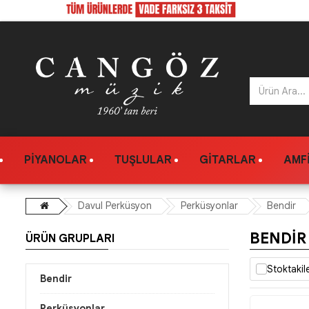
PIYANOLAR
TUŞLULAR
GITARLAR
AMFI
Davul Perküsyon
Perküsyonlar
Bendir
BENDIR
ÜRÜN GRUPLARI
Stoktakil
Bendir
Perküsyonlar