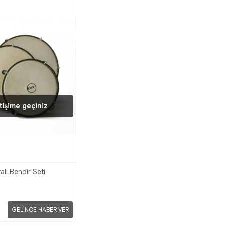
etişime geçiniz
lı Bendir Seti
GELİNCE HABER VER