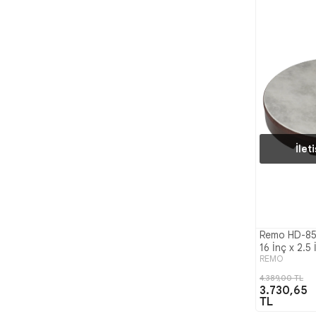
İlet
Remo HD-85
16 İnç x 2.5
REMO
4.389,00 TL
3.730,65
TL