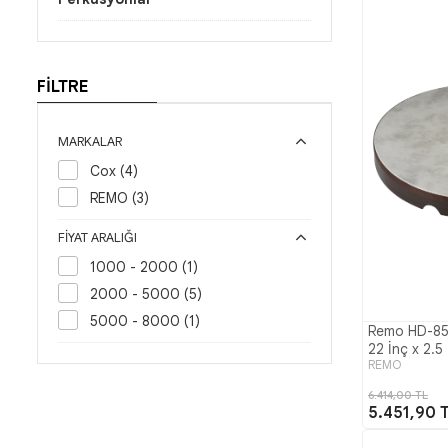
FİLTRE
MARKALAR
Cox (4)
REMO (3)
FIYAT ARALIĞI
1000 - 2000 (1)
2000 - 5000 (5)
5000 - 8000 (1)
Remo HD-85
22 İnç x 2.5
REMO
6.414,00 TL
5.451,90 