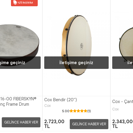
%15 İNDIRIM
işime geçiniz
İletişime geçiniz
İl
16-00 FIBERSKYN®
Cox Bendir (20")
Cox - Çanta
 İnç Frame Drum
Cox
Cox
5.00
(1)
2.343,00
2.723,00
GELİNCE HABER VER
GELİNCE HABER VER
TL
TL