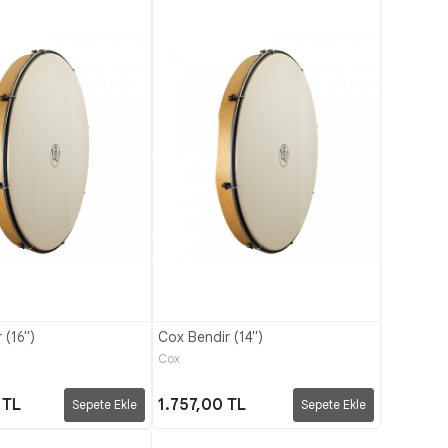
 (16")
Cox Bendir (14")
Cox
 TL
1.757,00 TL
Sepete Ekle
Sepete Ekle