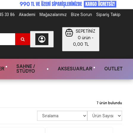
5 33 86
Akademi
Mağazalarımız
Bize Sorun
Sipariş Takip
SEPETİNİZ
0 ürün -
0,00 TL
SAHNE /
ER
AKSESUARLAR
OUTLET
STÜDYO
7 ürün bulundu