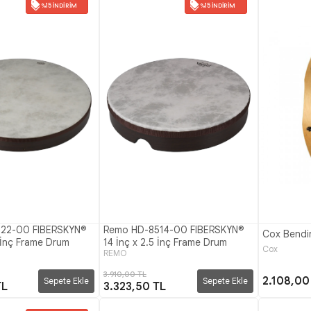
%15 İNDIRIM
%15 İNDIRIM
22-00 FIBERSKYN®
Remo HD-8514-00 FIBERSKYN®
Cox Bendir
 İnç Frame Drum
14 İnç x 2.5 İnç Frame Drum
Cox
REMO
3.910,00 TL
2.108,00
Sepete Ekle
Sepete Ekle
TL
3.323,50 TL