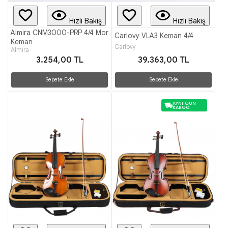
Hızlı Bakış
Hızlı Bakış
Almira CNM3000-PRP 4/4 Mor
Carlovy VLA3 Keman 4/4
Keman
Carlovy
Almira
3.254,00 TL
39.363,00 TL
Sepete Ekle
Sepete Ekle
AYNI GÜN
KARGO