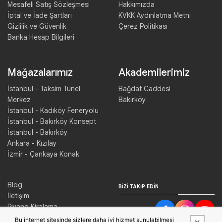
Mesafeli Satış Sözleşmesi
Hakkımızda
İptal ve İade Şartları
KVKK Aydınlatma Metni
Gizlilik ve Güvenlik
Çerez Politikası
Banka Hesap Bilgileri
Mağazalarımız
Akademilerimiz
İstanbul - Taksim Tünel
Bağdat Caddesi
Merkez
Bakırköy
İstanbul - Kadıköy Feneryolu
İstanbul - Bakırköy Konsept
İstanbul - Bakırköy
Ankara - Kızılay
İzmir - Çankaya Konak
Blog
BIZI TAKIP EDIN
İletişim
Piyano Kiralama
Konser Salonu Kiralama
Bu internet sitesinde sizlere daha iyi hizmet sunulabilmesi