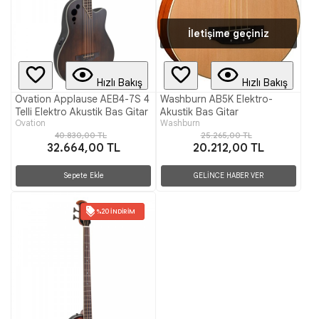
İletişime geçiniz
Hızlı Bakış
Hızlı Bakış
Ovation Applause AEB4-7S 4
Washburn AB5K Elektro-
Telli Elektro Akustik Bas Gitar
Akustik Bas Gitar
Ovation
Washburn
40.830,00 TL
25.265,00 TL
32.664,00 TL
20.212,00 TL
Sepete Ekle
GELİNCE HABER VER
%20 İNDIRIM