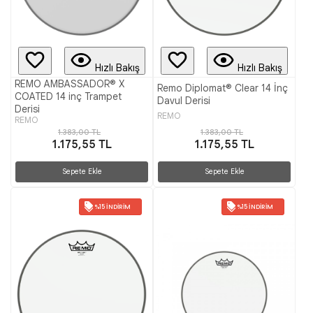
Hızlı Bakış
Hızlı Bakış
REMO AMBASSADOR® X
Remo Diplomat® Clear 14 İnç
COATED 14 inç Trampet
Davul Derisi
Derisi
REMO
REMO
1.383,00 TL
1.383,00 TL
1.175,55 TL
1.175,55 TL
Sepete Ekle
Sepete Ekle
%15 İNDIRIM
%15 İNDIRIM