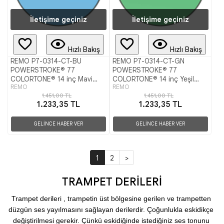
İletişime geçiniz
İletişime geçiniz
Hızlı Bakış
Hızlı Bakış
REMO P7-0314-CT-BU
REMO P7-0314-CT-GN
POWERSTROKE® 77
POWERSTROKE® 77
COLORTONE® 14 inç Mavi
COLORTONE® 14 inç Yeşil
REMO
REMO
Trampet Derisi
Trampet Derisi
1.451,00 TL
1.451,00 TL
1.233,35 TL
1.233,35 TL
GELİNCE HABER VER
GELİNCE HABER VER
1
2
>
TRAMPET DERİLERİ
Trampet derileri , trampetin üst bölgesine gerilen ve trampetten 
düzgün ses yayılmasını sağlayan derilerdir. Çoğunlukla eskidikçe 
değiştirilmesi gerekir. Çünkü eskidiğinde istediğiniz ses tonunu 