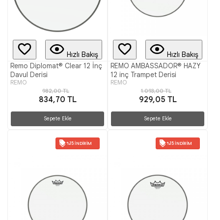
Hızlı Bakış
Hızlı Bakış
Remo Diplomat® Clear 12 İnç
REMO AMBASSADOR® HAZY
Davul Derisi
12 inç Trampet Derisi
REMO
REMO
982,00 TL
1.093,00 TL
834,70 TL
929,05 TL
Sepete Ekle
Sepete Ekle
%15 İNDIRIM
%15 İNDIRIM