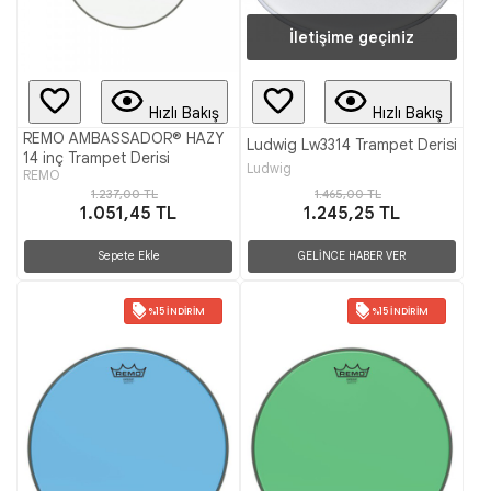
İletişime geçiniz
Hızlı Bakış
Hızlı Bakış
REMO AMBASSADOR® HAZY
Ludwig Lw3314 Trampet Derisi
14 inç Trampet Derisi
Ludwig
REMO
1.237,00 TL
1.465,00 TL
1.051,45 TL
1.245,25 TL
Sepete Ekle
GELİNCE HABER VER
%15 İNDIRIM
%15 İNDIRIM