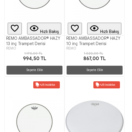
Hızlı Bakış
Hızlı Bakış
REMO AMBASSADOR® HAZY
REMO AMBASSADOR® HAZY
13 inç Trampet Derisi
10 inç Trampet Derisi
REMO
REMO
1.170,00 TL
1.020,00 TL
994,50 TL
867,00 TL
Sepete Ekle
Sepete Ekle
%15 İNDIRIM
%15 İNDIRIM