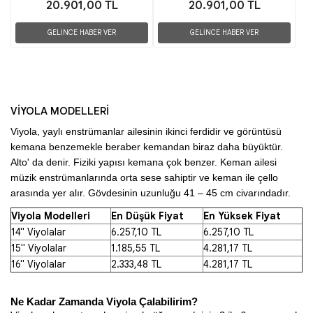
20.901,00 TL
20.901,00 TL
GELİNCE HABER VER
GELİNCE HABER VER
VİYOLA MODELLERİ
Viyola, yaylı enstrümanlar ailesinin ikinci ferdidir ve görüntüsü 
kemana benzemekle beraber kemandan biraz daha büyüktür. 
Alto' da denir. Fiziki yapısı kemana çok benzer. Keman ailesi 
müzik enstrümanlarında orta sese sahiptir ve keman ile çello 
arasında yer alır. Gövdesinin uzunluğu 41 – 45 cm civarındadır. 
Viyola Modelleri
En Düşük Fiyat
En Yüksek Fiyat
14" Viyolalar
6.257,10 TL
6.257,10 TL
15" Viyolalar
1.185,55 TL
4.281,17 TL
16" Viyolalar
2.333,48 TL
4.281,17 TL
Ne Kadar Zamanda Viyola Çalabilirim? 