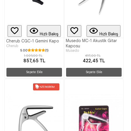
Hızlı Bakış
Hızlı Bakış
Musedo MC-1 Akustik Gitar
Cherub CGC-1 Gemini Kapo
Kaposu
Cherub
5.00
(1)
Musedo
1.009,00 TL
497,00 TL
857,65 TL
422,45 TL
Sepete Ekle
Sepete Ekle
%15 İNDIRIM