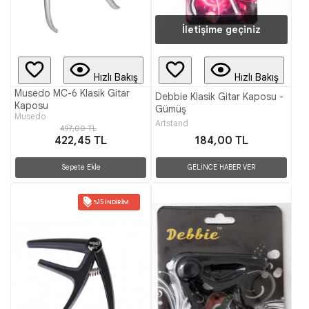
İletişime geçiniz
Hızlı Bakış
Hızlı Bakış
Musedo MC-6 Klasik Gitar
Debbie Klasik Gitar Kaposu -
Kaposu
Gümüş
Musedo
Artstand
497,00 TL
422,45 TL
184,00 TL
Sepete Ekle
GELİNCE HABER VER
%15 İNDIRIM