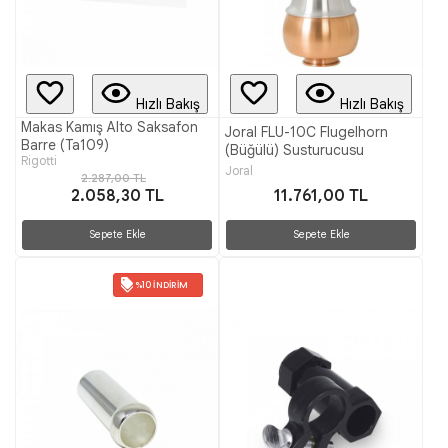
Hızlı Bakış
Hızlı Bakış
Makas Kamış Alto Saksafon
Joral FLU-10C Flugelhorn
Barre (Ta109)
(Büğülü) Susturucusu
Rigotti
Joral
2.287,00 TL
2.058,30 TL
11.761,00 TL
Sepete Ekle
Sepete Ekle
%10 İNDIRIM