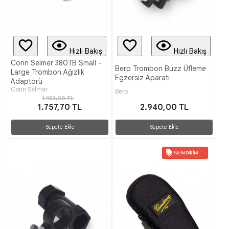
Hızlı Bakış
Hızlı Bakış
Conn Selmer 380TB Small -
Berp Trombon Buzz Üfleme
Large Trombon Ağızlık
Egzersiz Aparatı
Adaptörü
Conn Selmer
Berp
1.953,00 TL
1.757,70 TL
2.940,00 TL
Sepete Ekle
Sepete Ekle
%5 İNDIRIM