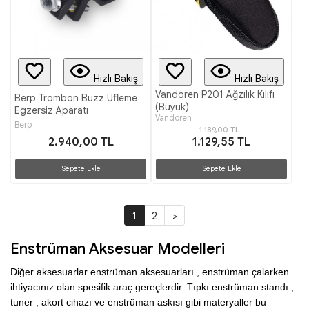
Hızlı Bakış
Hızlı Bakış
Vandoren P201 Ağzılık Kılıfı
Berp Trombon Buzz Üfleme
(Büyük)
Egzersiz Aparatı
Vandoren
Berp
1.189,00 TL
2.940,00 TL
1.129,55 TL
Sepete Ekle
Sepete Ekle
1
2
>
Enstrüman Aksesuar Modelleri
Diğer aksesuarlar enstrüman aksesuarları , enstrüman çalarken 
ihtiyacınız olan spesifik araç gereçlerdir. Tıpkı enstrüman standı , 
tuner , akort cihazı ve enstrüman askısı gibi materyaller bu 