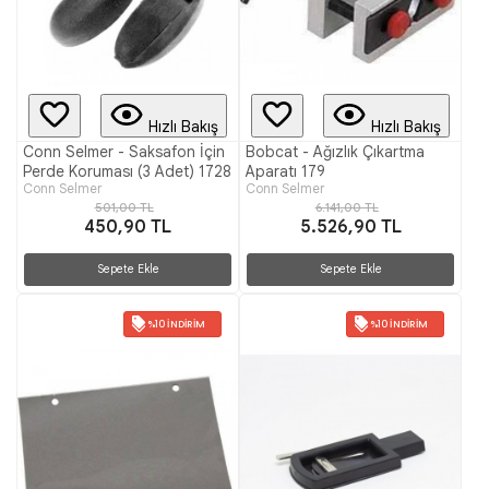
Hızlı Bakış
Hızlı Bakış
Conn Selmer - Saksafon İçin
Bobcat - Ağızlık Çıkartma
Perde Koruması (3 Adet) 1728
Aparatı 179
Conn Selmer
Conn Selmer
501,00 TL
6.141,00 TL
450,90 TL
5.526,90 TL
Sepete Ekle
Sepete Ekle
%10 İNDIRIM
%10 İNDIRIM