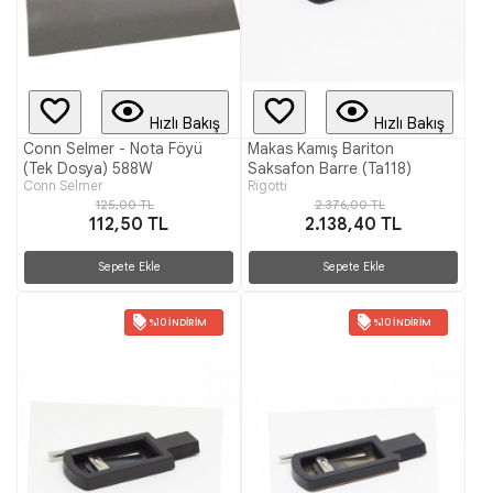
Hızlı Bakış
Hızlı Bakış
Conn Selmer - Nota Föyü
Makas Kamış Bariton
(Tek Dosya) 588W
Saksafon Barre (Ta118)
Conn Selmer
Rigotti
125,00 TL
2.376,00 TL
112,50 TL
2.138,40 TL
Sepete Ekle
Sepete Ekle
%10 İNDIRIM
%10 İNDIRIM