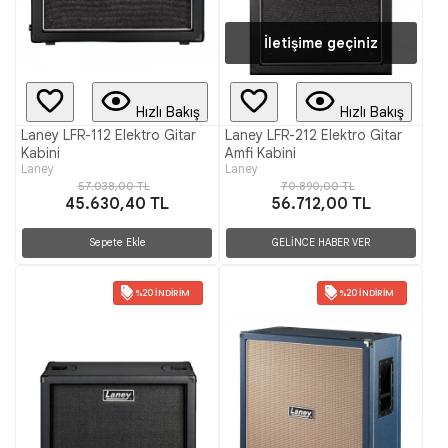
İletişime geçiniz
Hızlı Bakış
Hızlı Bakış
Laney LFR-112 Elektro Gitar
Laney LFR-212 Elektro Gitar
Kabini
Amfi Kabini
Laney
Laney
57.038,00 TL
70.890,00 TL
45.630,40 TL
56.712,00 TL
Sepete Ekle
GELİNCE HABER VER
%20 İNDIRIM
%20 İNDIRIM