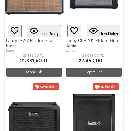
Hızlı Bakış
Hızlı Bakış
Laney LF212 Elektro Gitar
Laney CUB-212 Elektro Gitar
Kabini
Kabini
Laney
Laney
27.352,00 TL
28.075,00 TL
21.881,60 TL
22.460,00 TL
Sepete Ekle
Sepete Ekle
%20 İNDIRIM
%20 İNDIRIM