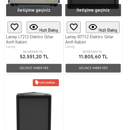
İletişime geçiniz
İletişime geçiniz
Hızlı Bakış
Hızlı Bakış
Laney LT212 Elektro Gitar
Laney IRT112 Elektro Gitar
Amfi Kabini
Amfi Kabini
Laney
Laney
65.689,00 TL
14.757,00 TL
52.551,20 TL
11.805,60 TL
GELİNCE HABER VER
GELİNCE HABER VER
%20 İNDIRIM