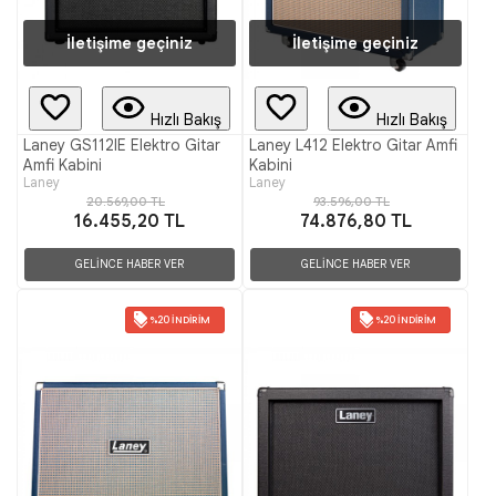
İletişime geçiniz
İletişime geçiniz
Hızlı Bakış
Hızlı Bakış
Laney GS112IE Elektro Gitar
Laney L412 Elektro Gitar Amfi
Amfi Kabini
Kabini
Laney
Laney
20.569,00 TL
93.596,00 TL
16.455,20 TL
74.876,80 TL
GELİNCE HABER VER
GELİNCE HABER VER
%20 İNDIRIM
%20 İNDIRIM