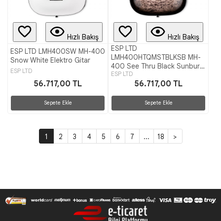
Hızlı Bakış
Hızlı Bakış
ESP LTD
ESP LTD LMH400SW MH-400
LMH400HTQMSTBLKSB MH-
Snow White Elektro Gitar
400 See Thru Black Sunburst
ESP LTD
ESP LTD
Elektro Gitar
56.717,00 TL
56.717,00 TL
Sepete Ekle
Sepete Ekle
1
2
3
4
5
6
7
...
18
>