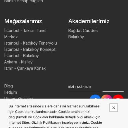
Banka Hesap Bilgileri
Mağazalarımız
Akademilerimiz
İstanbul - Taksim Tünel
Bağdat Caddesi
Merkez
Bakırköy
İstanbul - Kadıköy Feneryolu
İstanbul - Bakırköy Konsept
İstanbul - Bakırköy
Ankara - Kızılay
İzmir - Çankaya Konak
Blog
BIZI TAKIP EDIN
İletişim
Piyano Kiralama
Konser Salonu Kiralama
Bu internet sitesinde sizlere daha iyi hizmet sunulabilmesi
için Cookieler kullanılmaktadır. Cookie tercihlerinizi
değiştirmek ve Cookieler hakkında detaylı bilgi almak için
İnternet Sitesi Gizlilik Politikası’nı inceleyebilirsiniz. Cookie
ayarlarını değiştirmeniz durumunda internet sitesinin bazı