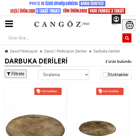
Davul Perküsyon
Davul / Perküsyon Derileri
Darbuka Derileri
DARBUKA DERILERI
3 ürün bulundu
Filtrele
Stoktakiler
%15 İNDIRIM
%15 İNDIRIM