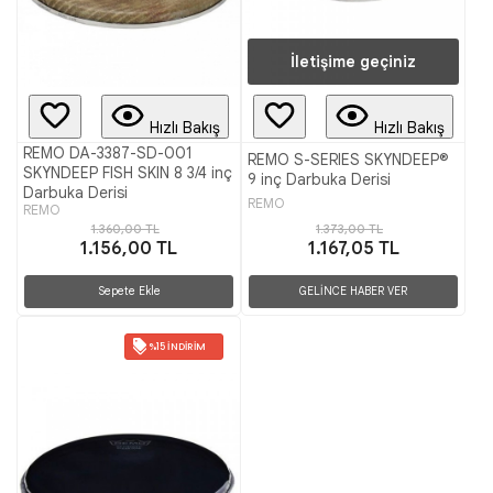
İletişime geçiniz
Hızlı Bakış
Hızlı Bakış
REMO DA-3387-SD-001
REMO S-SERIES SKYNDEEP®
SKYNDEEP FISH SKIN 8 3/4 inç
9 inç Darbuka Derisi
Darbuka Derisi
REMO
REMO
1.360,00 TL
1.373,00 TL
1.156,00 TL
1.167,05 TL
Sepete Ekle
GELİNCE HABER VER
%15 İNDIRIM