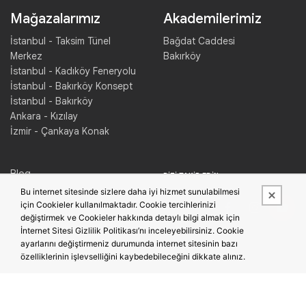
Mağazalarımız
Akademilerimiz
İstanbul - Taksim Tünel
Bağdat Caddesi
Merkez
Bakırköy
İstanbul - Kadıköy Feneryolu
İstanbul - Bakırköy Konsept
İstanbul - Bakırköy
Ankara - Kızılay
İzmir - Çankaya Konak
Blog
BIZI TAKIP EDIN
İletişim
Bu internet sitesinde sizlere daha iyi hizmet sunulabilmesi
Piyano Kiralama
için Cookieler kullanılmaktadır. Cookie tercihlerinizi
Konser Salonu Kiralama
değiştirmek ve Cookieler hakkında detaylı bilgi almak için
İnternet Sitesi Gizlilik Politikası’nı inceleyebilirsiniz. Cookie
ayarlarını değiştirmeniz durumunda internet sitesinin bazı
özelliklerinin işlevselliğini kaybedebileceğini dikkate alınız.