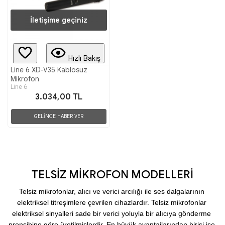
İletişime geçiniz
Hızlı Bakış
Line 6 XD-V35 Kablosuz
Mikrofon
Line 6
3.034,00 TL
GELİNCE HABER VER
TELSİZ MİKROFON MODELLERİ
Telsiz mikrofonlar, alıcı ve verici arcılığı ile ses dalgalarının 
elektriksel titreşimlere çevrilen cihazlardır. Telsiz mikrofonlar 
elektriksel sinyalleri sade bir verici yoluyla bir alıcıya gönderme 
prensibine göre üretilmişlerdir. En büyük avantajlarından birisi ise 