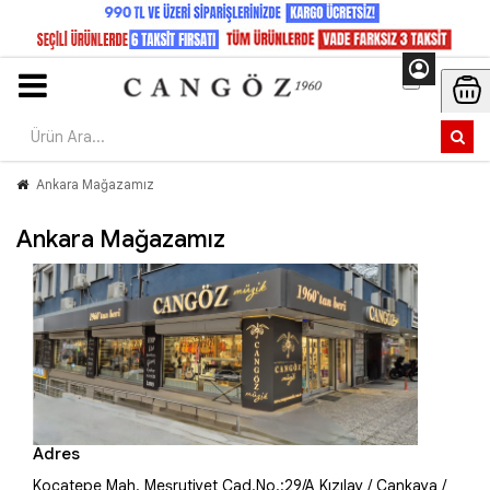
Ankara Mağazamız
Ankara Mağazamız
Adres
Kocatepe Mah. Meşrutiyet Cad.No.:29/A Kızılay / Çankaya /