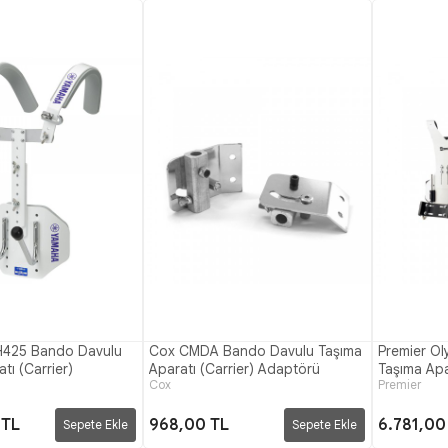
425 Bando Davulu
Cox CMDA Bando Davulu Taşıma
Premier Ol
tı (Carrier)
Aparatı (Carrier) Adaptörü
Taşıma Apar
Cox
Premier
 TL
968,00 TL
6.781,00
Sepete Ekle
Sepete Ekle