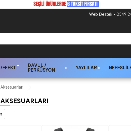
Web Destek - 0549 24
DAVUL /
/EFEKT
YAYLILAR
NEFESLIL
PERKÜSYON
Aksesuarları
AKSESUARLARI
er