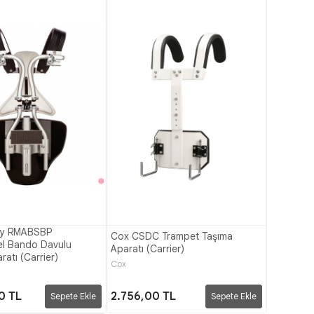
ay RMABSBP
Cox CSDC Trampet Taşıma
el Bando Davulu
Aparatı (Carrier)
atı (Carrier)
Cox
0 TL
2.756,00 TL
Sepete Ekle
Sepete Ekle