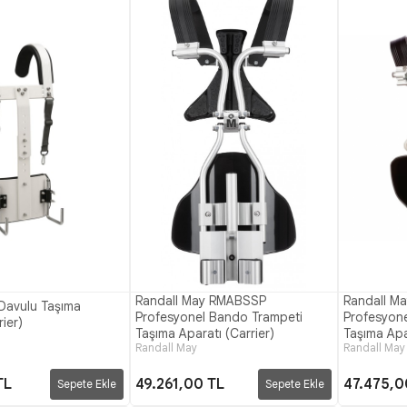
Randall May RMABSSP
Randall M
Davulu Taşıma
Profesyonel Bando Trampeti
Profesyon
rier)
Taşıma Aparatı (Carrier)
Taşıma Apar
Randall May
Randall May
TL
49.261,00 TL
47.475,0
Sepete Ekle
Sepete Ekle