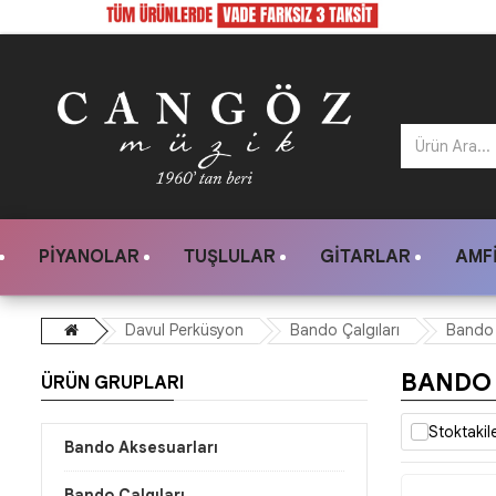
PIYANOLAR
TUŞLULAR
GITARLAR
AMFI
Davul Perküsyon
Bando Çalgıları
Bando 
BANDO 
ÜRÜN GRUPLARI
Stoktakil
Bando Aksesuarları
Bando Çalgıları