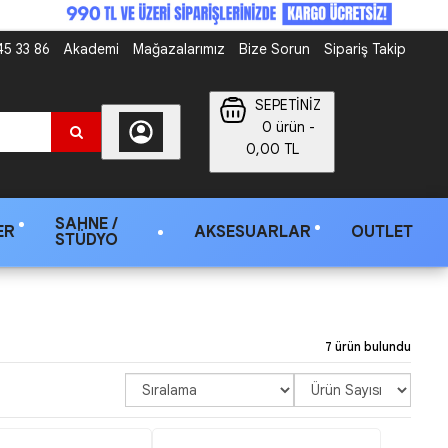
5 33 86
Akademi
Mağazalarımız
Bize Sorun
Sipariş Takip
SEPETİNİZ
0 ürün -
0,00 TL
SAHNE /
ER
AKSESUARLAR
OUTLET
STÜDYO
7 ürün bulundu