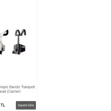
ympic Bando Trampeti
atı (Carrier)
 TL
Sepete Ekle