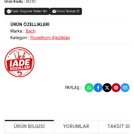
Ürün Kodu :
3423C
Fiyatı Düşünce Haber Ver
Ürünü Tavsiye Et
Marka :
Bach
Kategori :
Flugelhorn Ağızlıkları
PAYLAŞ :
ÜRÜN BILGISI
YORUMLAR
TAKSIT SE