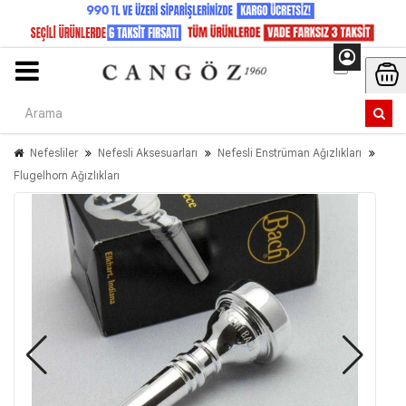
Nefesliler
Nefesli Aksesuarları
Nefesli Enstrüman Ağızlıkları
Flugelhorn Ağızlıkları