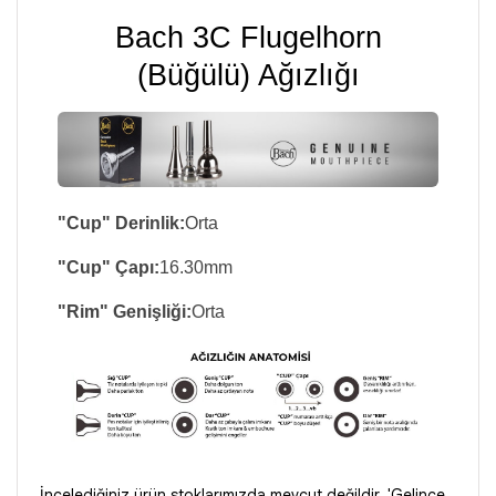
Bach 3C Flugelhorn
(Büğülü) Ağızlığı
"Cup" Derinlik:
Orta
"Cup" Çapı:
16.30mm
"Rim" Genişliği:
Orta
İncelediğiniz ürün stoklarımızda mevcut değildir. 'Gelince