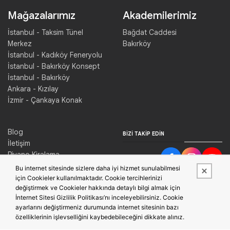
Mağazalarımız
Akademilerimiz
İstanbul - Taksim Tünel
Bağdat Caddesi
Merkez
Bakırköy
İstanbul - Kadıköy Feneryolu
İstanbul - Bakırköy Konsept
İstanbul - Bakırköy
Ankara - Kızılay
İzmir - Çankaya Konak
Blog
BIZI TAKIP EDIN
İletişim
Piyano Kiralama
Konser Salonu Kiralama
Bu internet sitesinde sizlere daha iyi hizmet sunulabilmesi
için Cookieler kullanılmaktadır. Cookie tercihlerinizi
değiştirmek ve Cookieler hakkında detaylı bilgi almak için
İnternet Sitesi Gizlilik Politikası’nı inceleyebilirsiniz. Cookie
ayarlarını değiştirmeniz durumunda internet sitesinin bazı
özelliklerinin işlevselliğini kaybedebileceğini dikkate alınız.