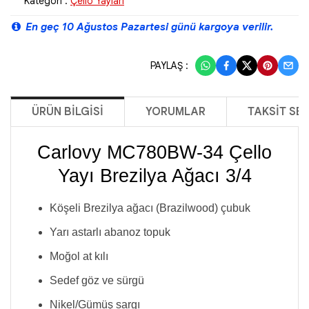
Kategori :
Çello Yayları
En geç 10 Ağustos Pazartesi günü kargoya verilir.
PAYLAŞ :
ÜRÜN BILGISI
YORUMLAR
TAKSIT SE
Carlovy MC780BW-34 Çello
Yayı Brezilya Ağacı 3/4
Köşeli Brezilya ağacı (Brazilwood) çubuk
Yarı astarlı abanoz topuk
Moğol at kılı
Sedef göz ve sürgü
Nikel/Gümüş sargı