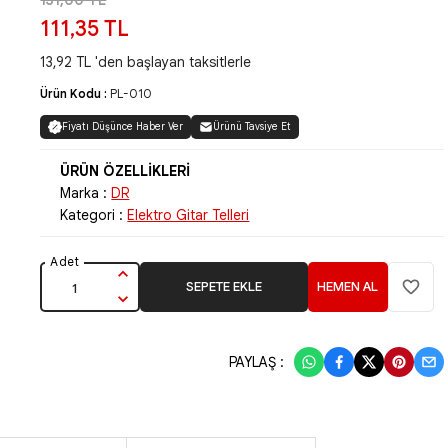
131,00 TL
111,35 TL
13,92 TL 'den başlayan taksitlerle
Ürün Kodu :
PL-010
Fiyatı Düşünce Haber Ver
Ürünü Tavsiye Et
Marka :
DR
Kategori :
Elektro Gitar Telleri
SEPETE EKLE
HEMEN AL
PAYLAŞ :