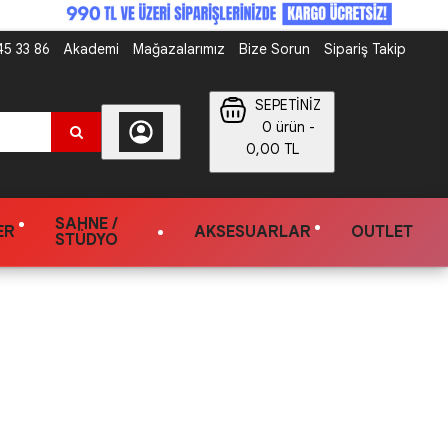
5 33 86
Akademi
Mağazalarımız
Bize Sorun
Sipariş Takip
SEPETİNİZ
0 ürün -
0,00 TL
SAHNE /
ER
AKSESUARLAR
OUTLET
STÜDYO