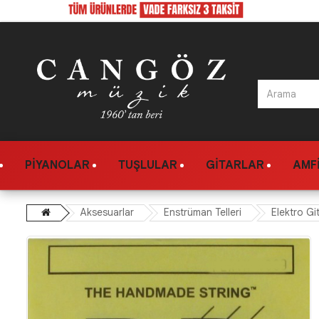
PIYANOLAR
TUŞLULAR
GITARLAR
AMFI
Aksesuarlar
Enstrüman Telleri
Elektro Git