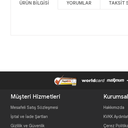
ÜRÜN BILGISI
YORUMLAR
TAKSIT 
Müşteri Hizmetleri
Kurumsal
Mesafeli Satış Sözleşmesi
Hakkımızda
İptal ve İade Şartları
KVKK Aydınla
Gizlilik ve Güvenlik
Çerez Politik