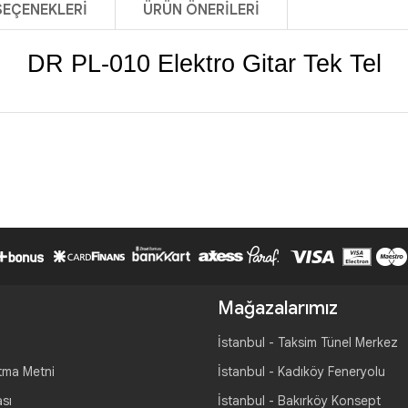
SEÇENEKLERI
ÜRÜN ÖNERILERI
DR PL-010 Elektro Gitar Tek Tel
Mağazalarımız
İstanbul - Taksim Tünel Merkez
tma Metni
İstanbul - Kadıköy Feneryolu
ası
İstanbul - Bakırköy Konsept