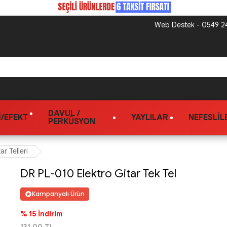
Web Destek - 0549 24
DAVUL /
/EFEKT
YAYLILAR
NEFESLIL
PERKÜSYON
ar Telleri
DR PL-010 Elektro Gitar Tek Tel
Kampanyalı Ürün
% 15 İndirim