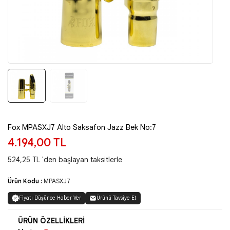
Fox MPASXJ7 Alto Saksafon Jazz Bek No:7
4.194,00 TL
524,25 TL 'den başlayan taksitlerle
Ürün Kodu :
MPASXJ7
Fiyatı Düşünce Haber Ver
Ürünü Tavsiye Et