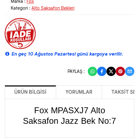
Marka :
Fox
Kategori :
Alto Saksafon Bekleri
En geç 10 Ağustos Pazartesi günü kargoya verilir.
PAYLAŞ :
ÜRÜN BILGISI
YORUMLAR
TAKSIT SE
Fox MPASXJ7 Alto
Saksafon Jazz Bek No:7